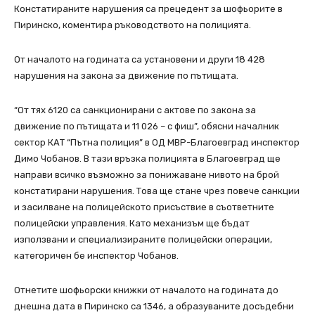
Констатираните нарушения са прецедент за шофьорите в
Пиринско, коментира ръководството на полицията.
От началото на годината са установени и други 18 428
нарушения на закона за движение по пътищата.
“От тях 6120 са санкционирани с актове по закона за
движение по пътищата и 11 026 – с фиш”, обясни началник
сектор КАТ “Пътна полиция” в ОД МВР-Благоевград инспектор
Димо Чобанов. В тази връзка полицията в Благоевград ще
направи всичко възможно за понижаване нивото на брой
констатирани нарушения. Това ще стане чрез повече санкции
и засилване на полицейското присъствие в съответните
полицейски управления. Като механизъм ще бъдат
използвани и специализираните полицейски операции,
категоричен бе инспектор Чобанов.
Отнетите шофьорски книжки от началото на годината до
днешна дата в Пиринско са 1346, а образуваните досъдебни