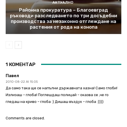
АКТУАЛНО
Районна прокуратура – Благоевград
ръководи разследването по три досъдебни
производства за незаконно отглеждане на
растения от рода на конопа
1 КОМЕНТАР
Павел
2010-08-22 At 15:05
Да само така ще се напълни държавната хазна! Само глоби!
Излизаш – глоба! Поглешдаш полицай – оказва се ,че го
гледаш на криво – глоба :) Дишаш въздух – глоба :))))
Comments are closed.