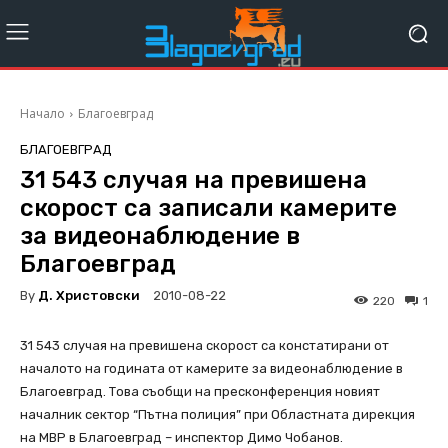
Начало
Благоевград
БЛАГОЕВГРАД
31 543 случая на превишена
скорост са записали камерите
за видеонаблюдение в
Благоевград
By
Д. Христовски
2010-08-22
220
1
31 543 случая на превишена скорост са констатирани от
началото на годината от камерите за видеонаблюдение в
Благоевград. Това съобщи на пресконференция новият
началник сектор “Пътна полиция” при Областната дирекция
на МВР в Благоевград – инспектор Димо Чобанов.