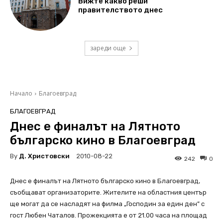
Вижте какво реши
правителството днес
зареди още