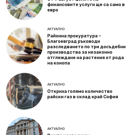
финансовите услуги ще са само в
евро
АКТУАЛНО
Районна прокуратура –
Благоевград ръководи
разследването по три досъдебни
производства за незаконно
отглеждане на растения от рода
на конопа
АКТУАЛНО
Откриха голямо количество
райски газ в склад край София
АКТУАЛНО