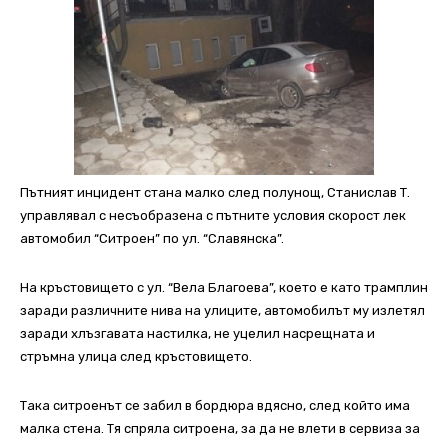
Пътният инцидент стана малко след полунощ, Станислав Т.
управлявал с несъобразена с пътните условия скорост лек
автомобил “Ситроен” по ул. “Славянска”.
На кръстовището с ул. “Вела Благоева”, което е като трамплин
заради различните нива на улиците, автомобилът му излетял
заради хлъзгавата настилка, не уцелил насрещната и
стръмна улица след кръстовището.
Така ситроенът се забил в бордюра вдясно, след който има
малка стена. Тя спряла ситроена, за да не влети в сервиза за