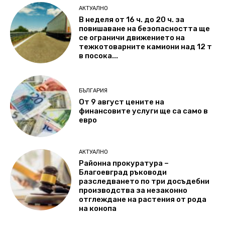
АКТУАЛНО
В неделя от 16 ч. до 20 ч. за
повишаване на безопасността ще
се ограничи движението на
тежкотоварните камиони над 12 т
в посока...
БЪЛГАРИЯ
От 9 август цените на
финансовите услуги ще са само в
евро
АКТУАЛНО
Районна прокуратура –
Благоевград ръководи
разследването по три досъдебни
производства за незаконно
отглеждане на растения от рода
на конопа