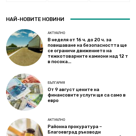
НАЙ-НОВИТЕ НОВИНИ
АКТУАЛНО
В неделя от 16 ч. до 20 ч. за
повишаване на безопасността ще
се ограничи движението на
тежкотоварните камиони над 12 т
в посока...
БЪЛГАРИЯ
От 9 август цените на
финансовите услуги ще са само в
евро
АКТУАЛНО
Районна прокуратура –
Благоевград ръководи