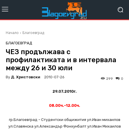
Начало
Благоевград
БЛАГОЕВГРАД
ЧЕЗ продължава с
профилактиката и в интервала
междy 26 и 30 юли
By
Д. Христовски
2010-07-26
299
0
29.07.2010г.
08.00ч.-12.00ч.
гр.Благоевград – Студентски общижития ул.Иван михаилов
ул.Славянска ул.Александър Фонхунбалт ул.Иван Михаилов