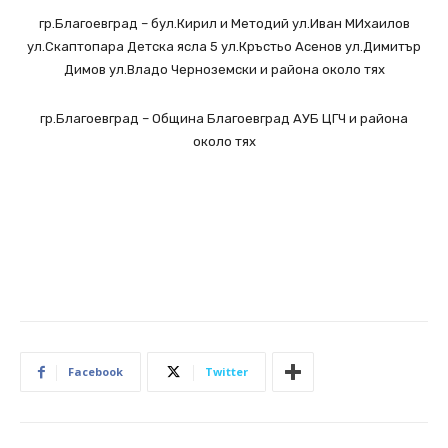
гр.Благоевград – бул.Кирил и Методий ул.Иван МИхаилов
ул.Скаптопара Детска ясла 5 ул.Кръстьо Асенов ул.Димитър
Димов ул.Владо Черноземски и района около тях
гр.Благоевград – Община Благоевград АУБ ЦГЧ и района
около тях
Facebook
Twitter