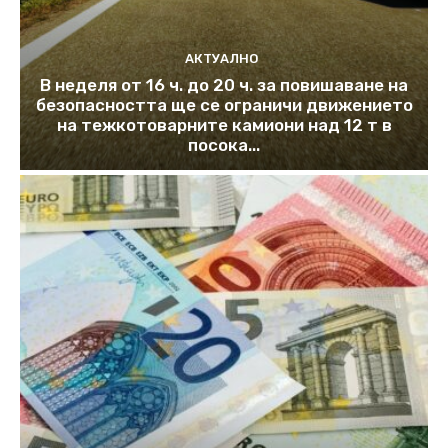
АКТУАЛНО
В неделя от 16 ч. до 20 ч. за повишаване на
безопасността ще се ограничи движението
на тежкотоварните камиони над 12 т в
посока...