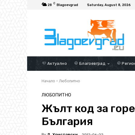
C
28
Blagoevgrad
Saturday, August 8, 2026
Актуално
Благоевград
Регио
Начало
Любопитно
ЛЮБОПИТНО
Жълт код за гор
България
By
Д. Христовски
2012-06-22