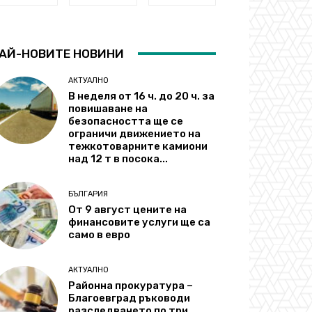
АЙ-НОВИТЕ НОВИНИ
АКТУАЛНО
В неделя от 16 ч. до 20 ч. за
повишаване на
безопасността ще се
ограничи движението на
тежкотоварните камиони
над 12 т в посока...
БЪЛГАРИЯ
От 9 август цените на
финансовите услуги ще са
само в евро
АКТУАЛНО
Районна прокуратура –
Благоевград ръководи
разследването по три