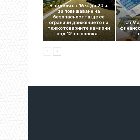
В неделя от 16 ч. до 20 ч.
за повишаване на
безопасността ще се
ограничи движението на
От 9 
тежкотоварните камиони
финансо
над 12 т в посока...