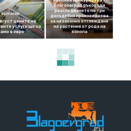
Районна прокуратура –
Благоевград ръководи
разследването по три
БЪЛГАРИЯ
досъдебни производства
август цените на
за незаконно отглеждане
вите услуги ще са
на растения от рода на
само в евро
конопа