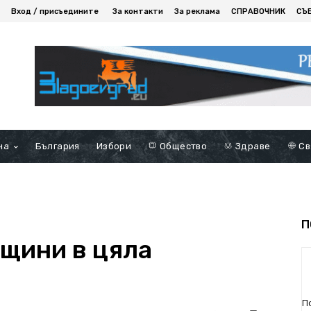
Вход / присъедините
За контакти
За реклама
СПРАВОЧНИК
СЪ
на
България
Избори
Общество
Здраве
Св
П
ещини в цяла
П