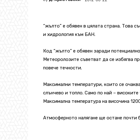
“жълто” е обявен в цялата страна. Това 
и хидрология към БАН.
Код “жълто” е обявен заради потенциално
Метеоролозите съветват да се избягва п
повече течности.
Максимални температури, които се очакват
слънчево и топло. Само по най – високите
Максимална температура на височина 1200 
Атмосферното налягане ще остане почти б