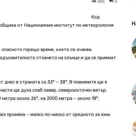
290
0
Код
Н
съобщиха от Националния институт по метеорология
 опасното горещо време, което се очаква.
родължителното стоенето на слънце и да се приемат
 днес в страната са 33° – 38°. В планините ще е
 части ще духа слаб север, североизточен вятър.
метра около 26°, на 2000 метра – около 18°.
ез промяна – малко по-ниско от средното за юни.