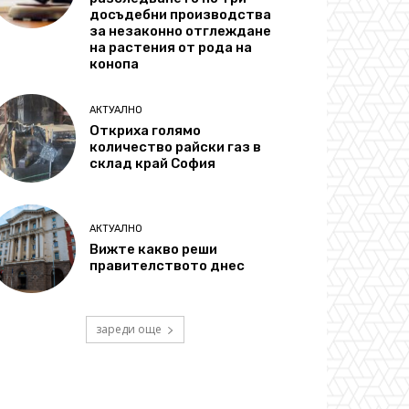
досъдебни производства
за незаконно отглеждане
на растения от рода на
конопа
АКТУАЛНО
Откриха голямо
количество райски газ в
склад край София
АКТУАЛНО
Вижте какво реши
правителството днес
зареди още