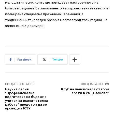
мелодии и песни, които ще повишават настроението на
благоевградчани. За запалването на тържествените светли е
планирана специална празнична церемония, а
традиционният коледен базар в Благоевград тази година ще
започне на 5 декември.
Facebook
Twitter
ПРЕДИШНА СТАТИЯ
СЛЕДВАЩА СТАТИЯ
Научна сесия
Клуб на пенсионера отвори
“Професионална
врати в кв. „Еленово”
подготовка на бъдещия
учител за възпитателна
работа” предстои да се
проведе в ЮЗУ