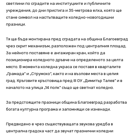
светлини по сградите на институциите и публичните
учреждения, до дни пристига и 35-метрова елха, която ще
стане символ на настъпващите коледно-новогодишни
празници.
Тя ще бъде монтирана пред сградата на община Благоевград
чрез скрит механизъм, разположен под централния площад.
За нейното поставяне е ангажиран кран, който да
позиционира коледното дръвче на определеното за целта
място. В момента коледна украса се поставя в кварталите
„Грамада“ и „Струмско“, както и на възлови места в целия
град. Кръговите кръстовища пред III ОУ „Димитър Талев“ и в
началото на улица „14 полк“ също ще светнат коледно.
За предстоящите празници община Благоевград разработва
богата културна програма и запомнящи се изненади.
Предвидено е чрез съществуващата звукова уредба в
централна градска част да звучат празнични коледни