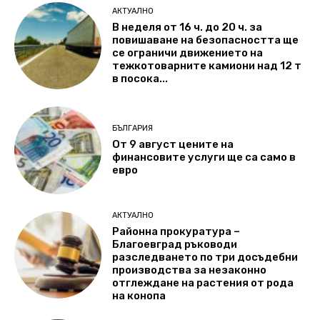
АКТУАЛНО
В неделя от 16 ч. до 20 ч. за
повишаване на безопасността ще
се ограничи движението на
тежкотоварните камиони над 12 т
в посока...
БЪЛГАРИЯ
От 9 август цените на
финансовите услуги ще са само в
евро
АКТУАЛНО
Районна прокуратура –
Благоевград ръководи
разследването по три досъдебни
производства за незаконно
отглеждане на растения от рода
на конопа