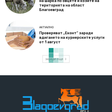
на шарка по овцете и козите на
територията на област
Благоевград
АКТУАЛНО
Проверяват „Еконт“ заради
вдигането на куриерските услуги
от 1 август
зареди още