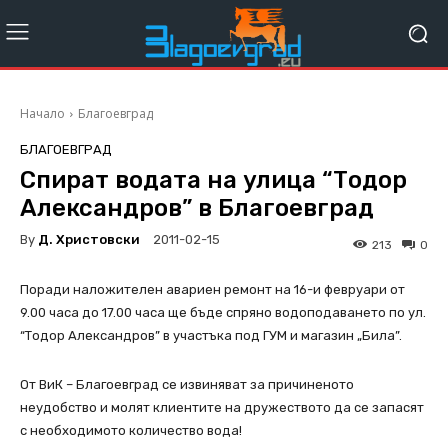
Начало
Благоевград
БЛАГОЕВГРАД
Спират водата на улица “Тодор
Александров” в Благоевград
By
Д. Христовски
2011-02-15
213
0
Поради наложителен авариен ремонт на 16-и февруари от
9.00 часа до 17.00 часа ще бъде спряно водоподаването по ул.
“Тодор Александров” в участъка под ГУМ и магазин „Била”.
От ВиК – Благоевград се извиняват за причиненото
неудобство и молят клиентите на дружеството да се запасят
с необходимото количество вода!