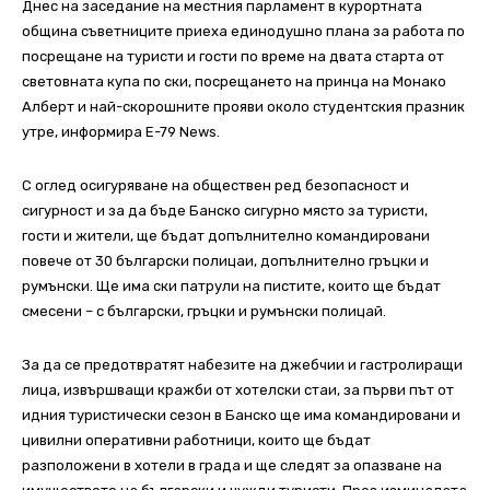
Днес на заседание на местния парламент в курортната
община съветниците приеха единодушно плана за работа по
посрещане на туристи и гости по време на двата старта от
световната купа по ски, посрещането на принца на Монако
Алберт и най-скорошните прояви около студентския празник
утре, информира E-79 News.
С оглед осигуряване на обществен ред безопасност и
сигурност и за да бъде Банско сигурно място за туристи,
гости и жители, ще бъдат допълнително командировани
повече от 30 български полицаи, допълнително гръцки и
румънски. Ще има ски патрули на пистите, които ще бъдат
смесени – с български, гръцки и румънски полицай.
За да се предотвратят набезите на джебчии и гастролиращи
лица, извършващи кражби от хотелски стаи, за първи път от
идния туристически сезон в Банско ще има командировани и
цивилни оперативни работници, които ще бъдат
разположени в хотели в града и ще следят за опазване на