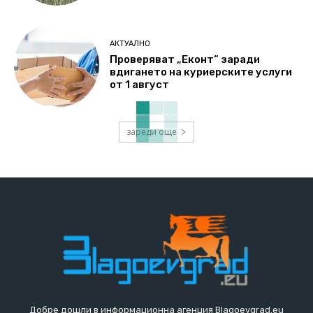
АКТУАЛНО
Проверяват „Еконт“ заради
вдигането на куриерските услуги
от 1 август
зареди още
Добре дошли в информационна агенция Blagoevgrad.eu