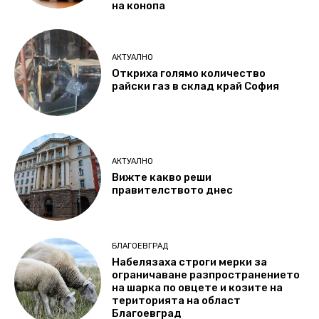
на конопа
АКТУАЛНО
Откриха голямо количество
райски газ в склад край София
АКТУАЛНО
Вижте какво реши
правителството днес
БЛАГОЕВГРАД
Набелязаха строги мерки за
ограничаване разпространението
на шарка по овцете и козите на
територията на област
Благоевград