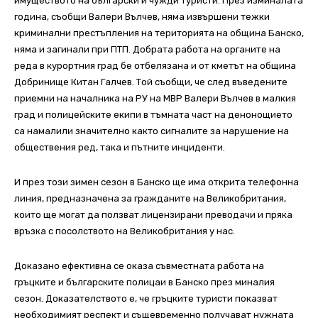
имуществото на български и чужди туристи. През изминалата
година, съобщи Валери Вълчев, няма извършени тежки
криминални престъпления на територията на община Банско,
няма и загинали при ПТП. Добрата работа на органите на
реда в курортния град бе отбелязана и от кметът на община
Добринище Китан Галчев. Той съобщи, че след въведените
приемни на началника на РУ на МВР Валери Вълчев в малкия
град и полицейските екипи в тъмната част на денонощието
са намалили значително както сигналите за нарушение на
обществения ред, така и пътните инциденти.
И през този зимен сезон в Банско ще има открита телефонна
линия, предназначена за гражданите на Великобритания,
които ще могат да ползват лицензирани преводачи и пряка
връзка с посолството на Великобритания у нас.
Доказано ефективна се оказа съвместната работа на
гръцките и българските полицаи в Банско през миналия
сезон. Доказателството е, че гръцките туристи показват
необходимият респект и същевременно получават нужната