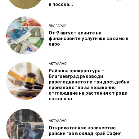
в посока...
БЪЛГАРИЯ
От 9 август цените на
финансовите услуги ще са само в
евро
АКТУАЛНО
Районна прокуратура –
Благоевград ръководи
разследването по три досъдебни
производства за незаконно
отглеждане на растения от рода
на конопа
АКТУАЛНО
Откриха голямо количество
райски газ в склад край София