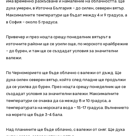
има временно разкъсване и намаление на облачността. Ще
духа умерен, в Източна България – до силен, северен вятър.
Максималните температури ще бъдат между 4 и 9 градуса, а
в София – около 5 градуса.
Привечер и през нощта срещу понеделник вятърът в
източните райони ще се усили още, по морското крайбрежие
– до бурен, и там ще се създадат условия за значителни
валежи.
По Черноморието ще бъде облачно с валежи от дъжд. Ще
духа силен северен вятър, който след пладне ще продължи
да се усилва до бурен. През нощта срещу понеделник ще се
създадат условия за значителни валежи. Максималните
температури се очаква да са между 8 и 10 градуса, а
температурата на морската вода – 15-17 градуса. Вълнението
на морето ще бъде 3-4 бала.
Над планините ще бъде облачно, с валежи от сняг. Ще духа