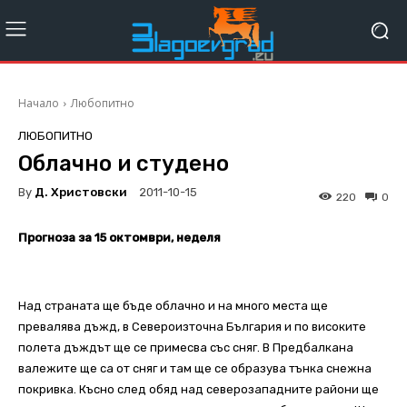
Начало
Любопитно
ЛЮБОПИТНО
Облачно и студено
By
Д. Христовски
2011-10-15
220
0
Прогноза за 15 октомври, неделя
Над страната ще бъде облачно и на много места ще
превалява дъжд, в Североизточна България и по високите
полета дъждът ще се примесва със сняг. В Предбалкана
валежите ще са от сняг и там ще се образува тънка снежна
покривка. Късно след обяд над северозападните райони ще