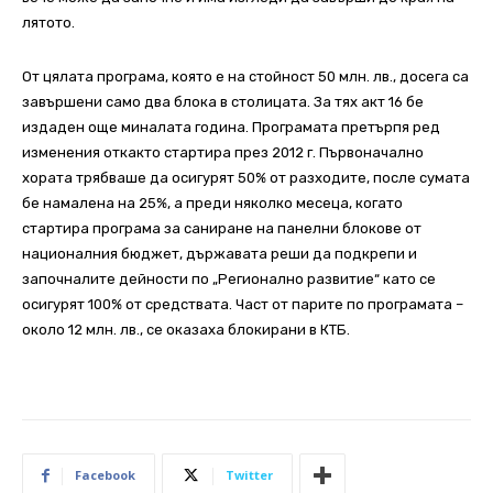
лятото.
От цялата програма, която е на стойност 50 млн. лв., досега са
завършени само два блока в столицата. За тях акт 16 бе
издаден още миналата година. Програмата претърпя ред
изменения откакто стартира през 2012 г. Първоначално
хората трябваше да осигурят 50% от разходите, после сумата
бе намалена на 25%, а преди няколко месеца, когато
стартира програма за саниране на панелни блокове от
националния бюджет, държавата реши да подкрепи и
започналите дейности по „Регионално развитие“ като се
осигурят 100% от средствата. Част от парите по програмата –
около 12 млн. лв., се оказаха блокирани в КТБ.
Facebook
Twitter