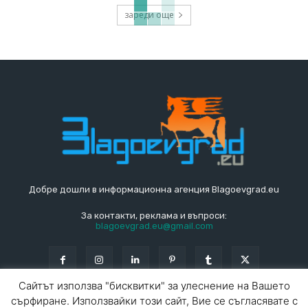
зареди още
Добре дошли в информационна агенция Blagoevgrad.eu
За контакти, реклама и въпроси:
blagoevgrad.eu@gmail.com
Сайтът използва "бисквитки" за улеснение на Вашето
сърфиране. Използвайки този сайт, Вие се съгласявате с