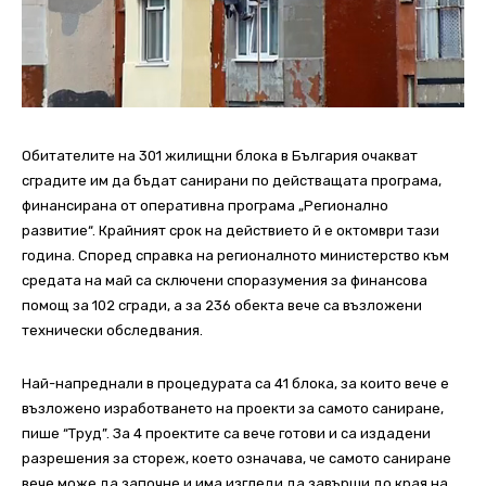
Обитателите на 301 жилищни блока в България очакват
сградите им да бъдат санирани по действащата програма,
финансирана от оперативна програма „Регионално
развитие“. Крайният срок на действието й е октомври тази
година. Според справка на регионалното министерство към
средата на май са сключени споразумения за финансова
помощ за 102 сгради, а за 236 обекта вече са възложени
технически обследвания.
Най-напреднали в процедурата са 41 блока, за които вече е
възложено изработването на проекти за самото саниране,
пише “Труд”. За 4 проектите са вече готови и са издадени
разрешения за стореж, което означава, че самото саниране
вече може да започне и има изгледи да завърши до края на