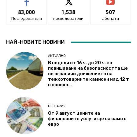
83,000
1,538
507
Последователи
последователи
абонати
НАЙ-НОВИТЕ НОВИНИ
АКТУАЛНО
В неделя от 16 ч. до 20 ч. за
повишаване на безопасността ще
се ограничи движението на
тежкотоварните камиони над 12 т
в посока...
БЪЛГАРИЯ
От 9 август цените на
финансовите услуги ще са само в
евро