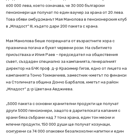
600 000 лева, което означава, че 30 000 български
пенсионери ще получат по един ваучер за храна от 20 лева.
Това обяви омбудсманът Мая Манолова в пенсионерския клуб
в „Младост“ III, където дари 200 пакета с храна.
Мая Манолова беше посрещната от възрастните хора с
празнична погача и букет червени рози. На събитието
присъстваха и Илия Раев – председател на обществения
съвет, създаден специално за кампанията, генералният
директор на БЧК проф. д-р Красимир Гигов, едно от лицето на
кампанията Тончо Токмакчиев, заместник-кметът по финанси
на Столичната община Дончо Барбалов, кметът на район
„Младост“ д-р Цветана Авджиева.
„5000 пакета с основни хранителни продукти ще получат
други 5000 пенсионери, защото в дарителската капания с
храни бяха събрани над 7 тона храна, един тон месни и
млечни продукти, 150 000 души ще получат козунаци,
осигурени са 74 000 опаковки безалкохолни напитки и един