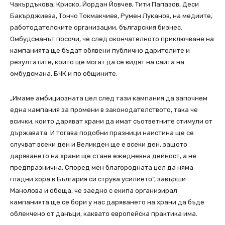
Чакърдъкова, Криско, Йордан Йовчев, Тити Папазов, Деси
Бакърджиева, Тончо Токмакчиев, Румен Луканов, на медиите,
работодателските организации, българския бизнес.
Омбудсманът посочи, че след окончателното приключване на
кампанията ще бъдат обявени публично дарителите и
резултатите, които ще могат да се видят на сайта на
омбудсмана, БЧК и по общините.
„Имаме амбициозната цел след тази кампания да започнем
една кампания за промени в законодателството, така че
всички, които даряват храни да имат съответните стимули от
държавата. И тогава подобни празници наистина ще се
случват всеки ден и Великден ще е всеки ден, защото
даряването на храни ще стане ежедневна дейност, а не
предпразнична. Според мен благородната цел да няма
гладни хора в България си струва усилието“, завърши
Манолова и обеща, че заедно с екипа организирал
кампанията ще се бори у нас даряването на храни да бъде
облекчено от данъци, каквато европейска практика има.