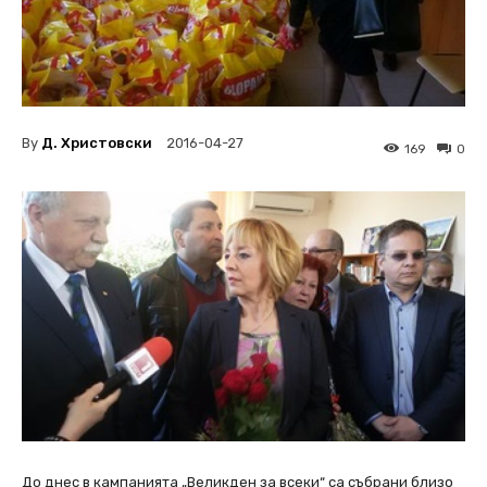
By
Д. Христовски
2016-04-27
169
0
До днес в кампанията „Великден за всеки“ са събрани близо