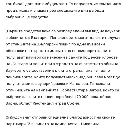
тон бира“, допълни омбудсманът. Тя подчерта, че кампанията
продължава и очаква през следващите дни да бъдат
събрани още средства.
„Първите средства вече са разпределени във вид на ваучери
в общините в България. Пенсионерите могат да си ги получат
от станциите на „Български пощи“, по една във всеки
общински център, като имената на пенсионерите, които
получават ваучери са изнесени в самите пощенски клонове
на „Български пощи“ или в сградата на съответната община.
Ваучерите са доставени в цялата страна, така че част от
пенсионерите, които получават малко над 300 лева могат да
получат своите ваучери“, разясни Манолова. Тя похвали
отличниците на кампанията – област Стара Загора, които са
събрали за своите пенсионери близо 70 000 лева, област
Варна, област Кюстендил и град София.
Омбудсманът отправи специална благодарност на своите
партньори БЧК, лицата на кампанията – Николина