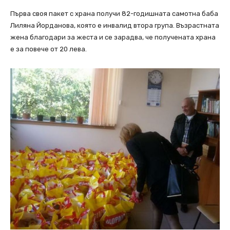
Първа своя пакет с храна получи 82-годишната самотна баба
Лиляна Йорданова, която е инвалид втора група. Възрастната
жена благодари за жеста и се зарадва, че получената храна
е за повече от 20 лева.