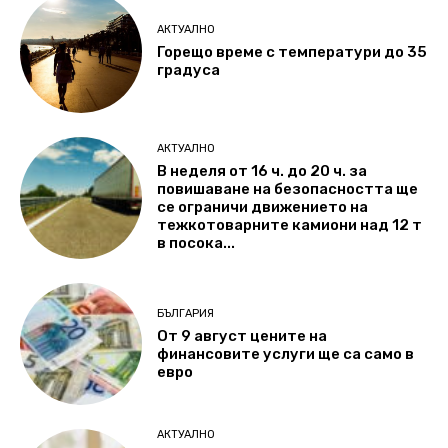
АКТУАЛНО
Горещо време с температури до 35
градуса
АКТУАЛНО
В неделя от 16 ч. до 20 ч. за
повишаване на безопасността ще
се ограничи движението на
тежкотоварните камиони над 12 т
в посока...
БЪЛГАРИЯ
От 9 август цените на
финансовите услуги ще са само в
евро
АКТУАЛНО