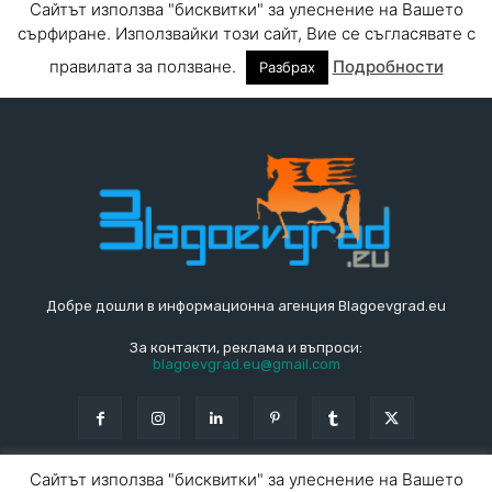
Добре дошли в информационна агенция Blagoevgrad.eu
За контакти, реклама и въпроси:
blagoevgrad.eu@gmail.com