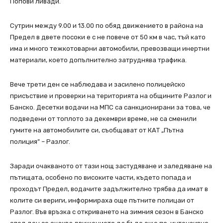
Попови ливади.
Сутрин между 9.00 и 13.00 по обяд движението в района на
Предел в двете посоки е с не повече от 50 км в час, тъй като
има и много тежкотоварни автомобили, превозващи инертни
материали, което допълнително затруднява трафика.
Вече трети ден се наблюдава и засилено полицейско
присъствие и проверки на територията на общините Разлог и
Банско. Десетки водачи на МПС са санкционирани за това, че
подведени от топлото за декември време, не са сменили
гумите на автомобилите си, съобщават от КАТ „Пътна
полиция” – Разлог.
Заради очакваното от тази нощ застудяване и заледяване на
пътищата, особено по високите части, където попада и
проходът Предел, водачите задължително трябва да имат в
колите си вериги, информираха още пътните полицаи от
Разлог. Във връзка с откриването на зимния сезон в Банско