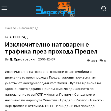
Начало
Благоевград
БЛАГОЕВГРАД
Изключително натоварен е
трафика през прохода Предел
By
Д. Христовски
2010-12-09
254
0
Изключително натоварено, с колони от автомобили е
движението през прохода Предел заради прекъснатия
участък от международния път София – Кулата в района на
Кресненското дефиле. Припомняме, че движението по
направлението за ГКПП – Кулата, Петрич и Сандански е
насочено по маршрута Симитли – Предел – Разлог – Банско –
Гоце Делчев и оттам към ГКПП – Илинден и към прохода