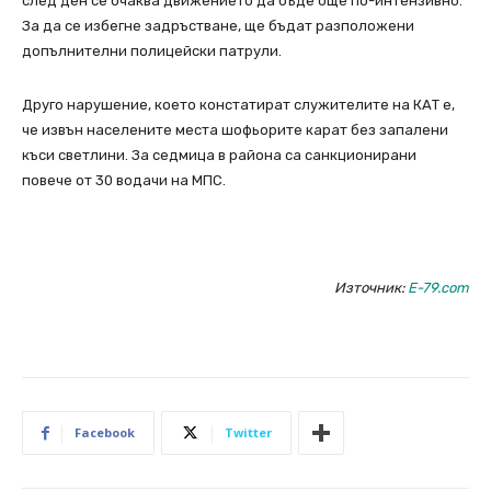
след ден се очаква движението да бъде още по-интензивно.
За да се избегне задръстване, ще бъдат разположени
допълнителни полицейски патрули.
Друго нарушение, което констатират служителите на КАТ е,
че извън населените места шофьорите карат без запалени
къси светлини. За седмица в района са санкционирани
повече от 30 водачи на МПС.
Източник:
E-79.com
Facebook
Twitter