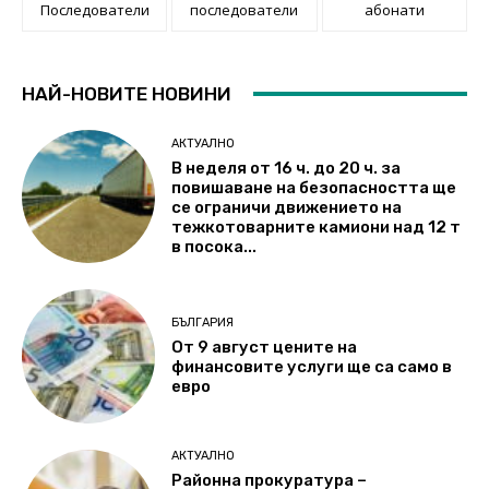
Последователи
последователи
абонати
НАЙ-НОВИТЕ НОВИНИ
АКТУАЛНО
В неделя от 16 ч. до 20 ч. за
повишаване на безопасността ще
се ограничи движението на
тежкотоварните камиони над 12 т
в посока...
БЪЛГАРИЯ
От 9 август цените на
финансовите услуги ще са само в
евро
АКТУАЛНО
Районна прокуратура –