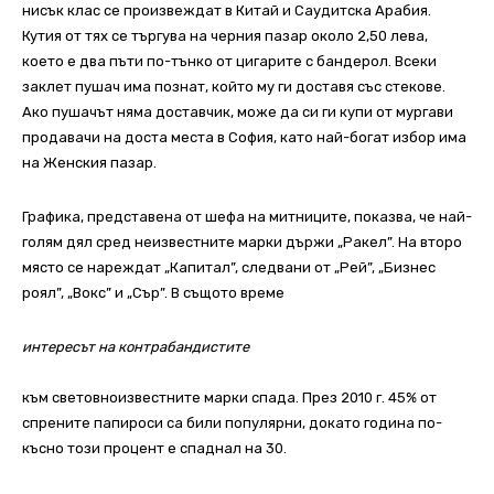
нисък клас се произвеждат в Китай и Саудитска Арабия.
Кутия от тях се търгува на черния пазар около 2,50 лева,
което е два пъти по-тънко от цигарите с бандерол. Всеки
заклет пушач има познат, който му ги доставя със стекове.
Ако пушачът няма доставчик, може да си ги купи от мургави
продавачи на доста места в София, като най-богат избор има
на Женския пазар.
Графика, представена от шефа на митниците, показва, че най-
голям дял сред неизвестните марки държи „Ракел”. На второ
място се нареждат „Капитал”, следвани от „Рей”, „Бизнес
роял”, „Вокс” и „Сър”. В същото време
интересът на контрабандистите
към световноизвестните марки спада. През 2010 г. 45% от
спрените папироси са били популярни, докато година по-
късно този процент е спаднал на 30.