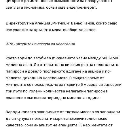
цигарите да имат повече възможности за пазаруване от
светлата икономика, обяви още вицепремиерът.
Директорът на Агенция „Митници” Ваньо Танов, който също
взе участие на кръглата маса, съобщи, че около
30% цигарите на пазара са нелегални
което води до загуби за държавната хазна между 500 и 600
милиона лева. До относително високия дял на нелегалните
папироси е довело последното вдигане на акциза и по-
малките доходи на населението. В същото време от
митниците се похвалиха, че за първите 5 месеца са заловени
три пъти по-големи количества нелегални папироси в
сравнение със същия период на миналата година.
Заради кризата зависимите от тютюна масово са започнали
да си купуват непознати марки с изключително ниско
качество, сочи анализът на агенцията. Т. нар. ментета от