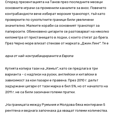
Според презентацията на Танов през последните месеци
основните играчи са променили каналите за внос. Повечето
контрабандисти вече избират морския транспорт, тъй като
проверките по сухопътните граници били увеличени
значително. Малките кораби са основният транспорт за
папиросите. Обикновено цигарите се разтоварват на няколко
километра от пристанището в лодки, с които стигат до брега.
През Черно море влизат стекове от марката „Джин Линг”. Тя е
една от най-контрабандираните в Европа
Кутията копира тази на „Кемъл”, като се предлага в три
варианта – с надписи на руски, английски и китайски в
зависимост за кои пазари е правена. През 2010 г. делът
задържани цигари от тази марка е бил 5%, но от началото на
2011 г. не са били засичани големи пратки.
„На границата между Румъния и Молдова бяха монтирани 5
рентгена и веднага започнаха да хващат големи количества.