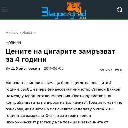
Начало
Новини
НОВИНИ
Цените на цигарите замръзват
за 4 години
By
Д. Христовски
2011-06-03
269
0
Акцизът на цигарите няма да бъде вдиган следващите 4
години, съобщи вчера финансовият министър Симеон Дянков
на международната конференция „Противодействие на
контрабандата на папироси на Балканите”. Това автоматично
означава, че цената на тютюневите изделия до 2014-2015
година ще замръзне. Очаква се в този период
икономическият растеж да се повиши и зависимите от