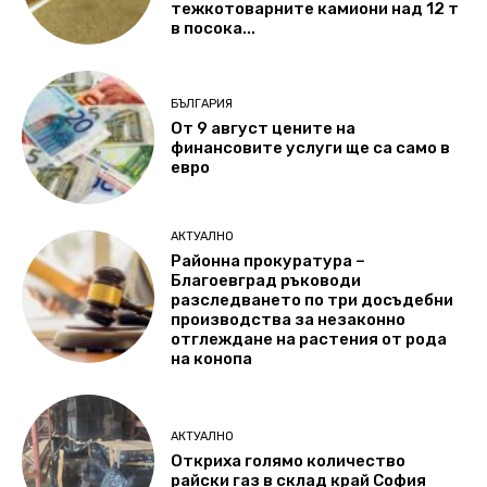
тежкотоварните камиони над 12 т
в посока...
БЪЛГАРИЯ
От 9 август цените на
финансовите услуги ще са само в
евро
АКТУАЛНО
Районна прокуратура –
Благоевград ръководи
разследването по три досъдебни
производства за незаконно
отглеждане на растения от рода
на конопа
АКТУАЛНО
Откриха голямо количество
райски газ в склад край София