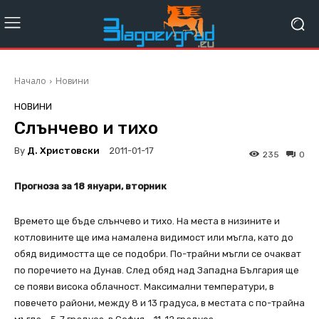
Начало
Новини
НОВИНИ
Слънчево и тихо
By
Д. Христовски
2011-01-17
235
0
Прогноза за 18 януари, вторник
Времето ще бъде слънчево и тихо. На места в низините и
котловините ще има намалена видимост или мъгла, като до
обяд видимостта ще се подобри. По-трайни мъгли се очакват
по поречието на Дунав. След обяд над Западна България ще
се появи висока облачност. Максимални температури, в
повечето райони, между 8 и 13 градуса, в местата с по-трайна