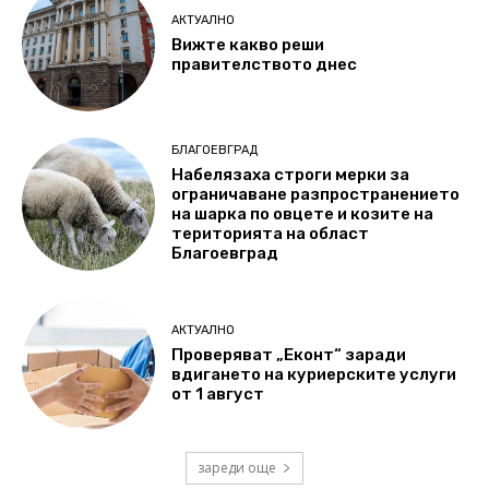
АКТУАЛНО
Вижте какво реши
правителството днес
БЛАГОЕВГРАД
Набелязаха строги мерки за
ограничаване разпространението
на шарка по овцете и козите на
територията на област
Благоевград
АКТУАЛНО
Проверяват „Еконт“ заради
вдигането на куриерските услуги
от 1 август
зареди още