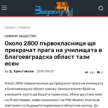
Начало
Новини
НОВИНИ
ОБЩЕСТВО
Около 2800 първокласници ще
прекрачат прага на училищата в
Благоевградска област тази
есен
By
Д. Христовски
2010-08-27
341
0
Близо 2800 първокласници ще прекрачат прага на училищата
в Благоевградска област наесен. Окончателният брой на
учениците, които ще бъдат в първи клас, обаче ще стане ясен
на 15 септември, заяви началникът на РИО Ивайло Златанов.
Най-много са бъдещите първолаци в областния център. До