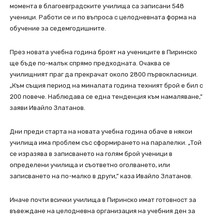
момента в благоевградските училища са записани 548
ученици. Работи се и по въпроса с целодневната форма на
обучение за седемгодишните.
През новата учебна година броят на учениците в Пиринско
ще бъде по-малък спрямо предходната. Очаква се
училищният праг да прекрачат около 2800 първокласници.
„Към същия период на миналата година техният брой е бил с
200 повече. Наблюдава се една тенденция към намаляване,”
заяви Ивайло Златанов.
Дни преди старта на новата учебна година обаче в някои
училища има проблем със сформирането на паралелки. „Той
се изразява в записването на голям брой ученици в
определени училища и съответно оголването, или
записването на по-малко в други,” каза Ивайло Златанов.
Иначе почти всички училища в Пиринско имат готовност за
въвеждане на целодневна организация на учебния ден за