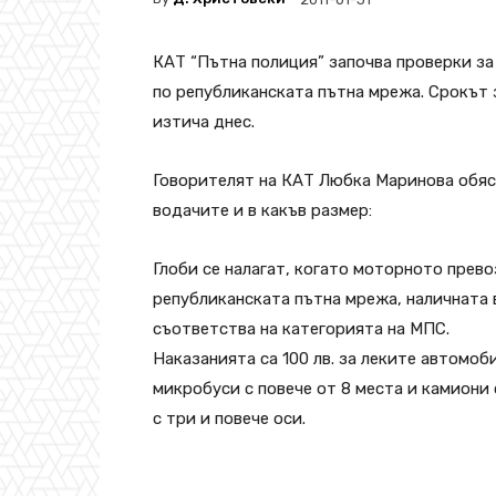
КАТ “Пътна полиция” започва проверки за
по републиканската пътна мрежа. Срокът 
изтича днес.
Говорителят на КАТ Любка Маринова обясн
водачите и в какъв размер:
Глоби се налагат, когато моторното прев
републиканската пътна мрежа, наличната в
съответства на категорията на МПС.
Наказанията са 100 лв. за леките автомоби
микробуси с повече от 8 места и камиони 
с три и повече оси.