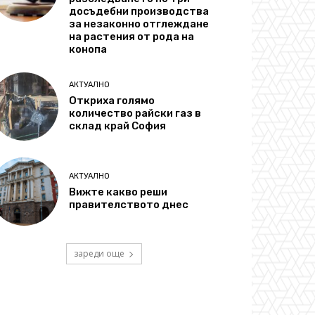
досъдебни производства
за незаконно отглеждане
на растения от рода на
конопа
АКТУАЛНО
Откриха голямо
количество райски газ в
склад край София
АКТУАЛНО
Вижте какво реши
правителството днес
зареди още