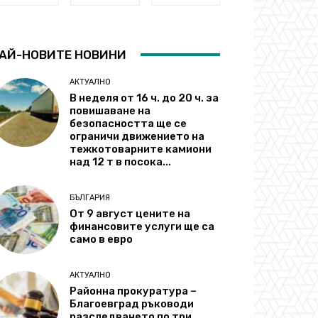
АЙ-НОВИТЕ НОВИНИ
АКТУАЛНО
В неделя от 16 ч. до 20 ч. за
повишаване на
безопасността ще се
ограничи движението на
тежкотоварните камиони
над 12 т в посока...
БЪЛГАРИЯ
От 9 август цените на
финансовите услуги ще са
само в евро
АКТУАЛНО
Районна прокуратура –
Благоевград ръководи
разследването по три