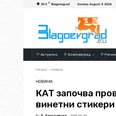
C
30.9
Blagoevgrad
Sunday, August 9, 2026
Актуално
Благоевград
Регио
Начало
Новини
НОВИНИ
КАТ започва про
винетни стикери
By
Д. Христовски
2011-01-31