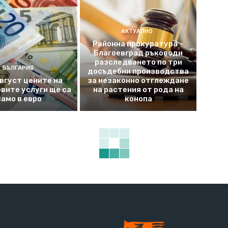
АКТУАЛНО
Районна прокуратура –
Благоевград ръководи
разследването по три
БЪЛГАРИЯ
досъдебни производства
август цените на
за незаконно отглеждане
вите услуги ще са
на растения от рода на
само в евро
конопа