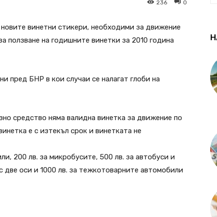
236
0
 новите винетни стикери, необходими за движение
Н
за ползване на годишните винетки за 2010 година
и пред БНР в кои случаи се налагат глоби на
озно средство няма валидна винетка за движение по
инетка е с изтекъл срок и винетката не
ли, 200 лв. за микробусите, 500 лв. за автобуси и
с две оси и 1000 лв. за тежкотоварните автомобили