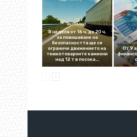
АКТУАЛНО
В неделя от 16 ч. до 20 ч.
за повишаване на
безопасността ще се
ограничи движението на
От 9 
тежкотоварните камиони
финансо
над 12 т в посока...