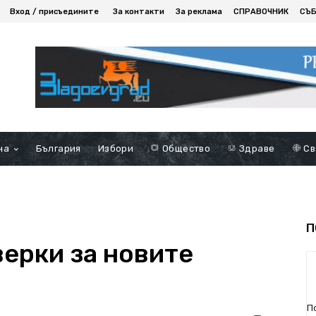
Вход / присъедините
За контакти
За реклама
СПРАВОЧНИК
СЪ
на
България
Избори
Общество
Здраве
Св
П
верки за новите
П