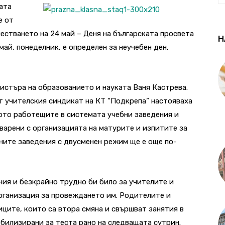
ата
е от
честването на 24 май – Деня на българската просвета
Н
май, понеделник, е определен за неучебен ден,
истъра на образованието и науката Ваня Кастрева.
т учителския синдикат на КТ “Подкрепа” настояваха
щото работещите в системата учебни заведения и
варени с организацията на матурите и изпитите за
бните заведения с двусменен режим ще е още по-
ния и безкрайно трудно би било за учителите и
ганизация за провеждането им. Родителите и
иците, които са втора смяна и свършват занятия в
мобилизирани за теста рано на следващата сутрин.