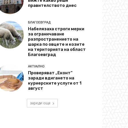
Вижте какво реши
правителството днес
БЛАГОЕВГРАД
Набелязаха строги мерки
за ограничаване
разпространението на
шарка по овцете и козите
на територията на област
Благоевград
АКТУАЛНО
Проверяват „Еконт“
заради вдигането на
куриерските услуги от 1
август
зареди още