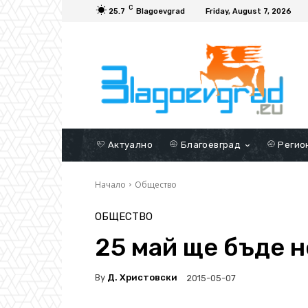
C
25.7
Blagoevgrad
Friday, August 7, 2026
Актуално
Благоевград
Регио
Начало
Общество
ОБЩЕСТВО
25 май ще бъде 
By
Д. Христовски
2015-05-07