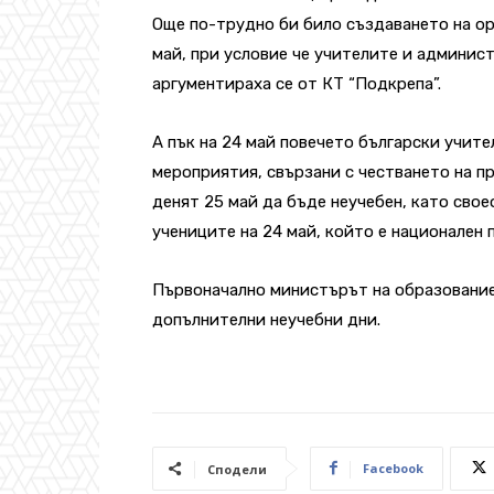
Още по-трудно би било създаването на ор
май, при условие че учителите и админис
аргументираха се от КТ “Подкрепа”.
А пък на 24 май повечето български учит
мероприятия, свързани с честването на п
денят 25 май да бъде неучебен, като сво
учениците на 24 май, който е национален 
Първоначално министърът на образование
допълнителни неучебни дни.
Facebook
Сподели