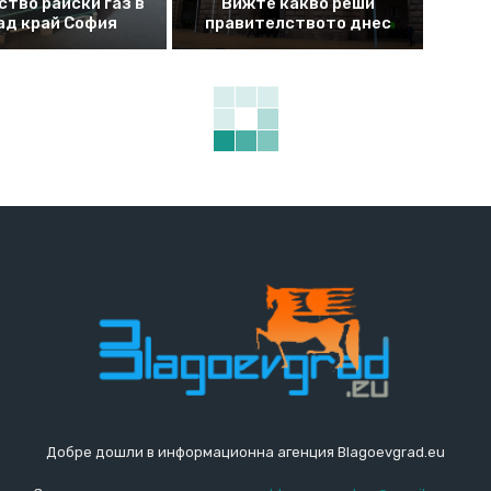
ство райски газ в
Вижте какво реши
ад край София
правителството днес
Добре дошли в информационна агенция Blagoevgrad.eu