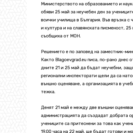
Министерството на образованието и наук
обяви 25 май за неучебен ден за ученицит
всички училища в България. Във връзка с 
и култура и на славянската писменост, 25 
съобщиха от МОН.
Решението е по заповед на заместник-мин
Както
Blagoevgrad.eu
писа, по-рано днес о
дните 21 и 25 май да бъдат неучебни, за
регионални инспекторати щели да са нато
външно оценяване, а организацията в уче
тежка.
Денят 21 май е между две външни оценява
администрацията да създадат добрата ор
учениците са притеснени за това как учен
19.00 часа на 22 май, ще бъдат готови и 