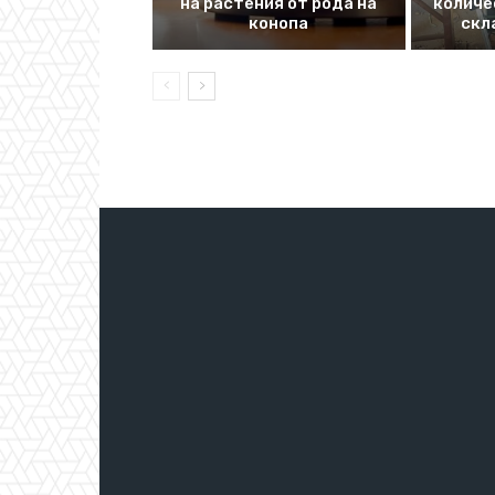
на растения от рода на
количе
конопа
скл