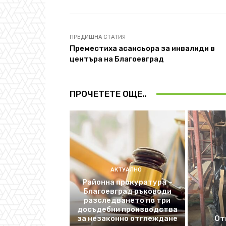
ПРЕДИШНА СТАТИЯ
Преместиха асансьора за инвалиди в
центъра на Благоевград
ПРОЧЕТЕТЕ ОЩЕ..
АКТУАЛНО
Районна прокуратура –
Благоевград ръководи
разследването по три
досъдебни производства
за незаконно отглеждане
От