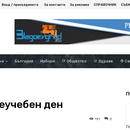
Вход / присъедините
За контакти
За реклама
СПРАВОЧНИК
СЪБ
на
България
Избори
Общество
Здраве
Св
П
неучебен ден
191
0
П