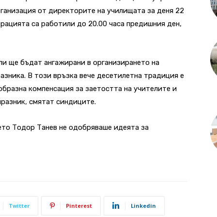
ганизация от директорите на училищата за деня 22
трацията са работили до 20.00 часа предишния ден,
ели ще бъдат ангажирани в организирането на
разника. В този връзка вече десетилетна традиция е
еобразна компенсация за заетостта на учителите и
празник, смятат синдиците.
то Тодор Танев не одобряваше идеята за
Twitter
Pinterest
Linkedin