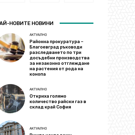
АЙ-НОВИТЕ НОВИНИ
АКТУАЛНО
Районна прокуратура –
Благоевград ръководи
разследването по три
досъдебни производства
за незаконно отглеждане
на растения от рода на
конопа
АКТУАЛНО
Откриха голямо
количество райски газ в
склад край София
АКТУАЛНО