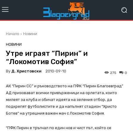
Начало
Новини
НОВИНИ
Утре играят “Пирин” и
“Локомотив София”
By
Д. Христовски
2010-09-10
275
0
АК “Пирин СС” и ръководството на ПФК “Пирин Благоевград”
АД призовават всички привърженици на орлетата, които
милеят за клуба и обичат идеята на зеления отбор, да
подкрепят футболистите и да напълнят стадион “Христо
Ботев” на утрешния важен мач с Локомотив София.
“ПФК Пирин е тръгнал по един нов и чист път, който се