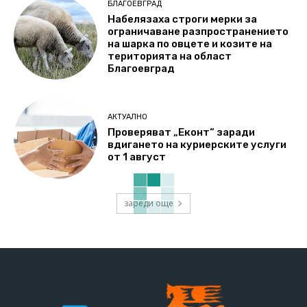
БЛАГОЕВГРАД
Набелязаха строги мерки за
ограничаване разпространението
на шарка по овцете и козите на
територията на област
Благоевград
АКТУАЛНО
Проверяват „Еконт“ заради
вдигането на куриерските услуги
от 1 август
зареди още