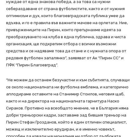
нуждае от една знакова победа, а за това са нужни
себераздаване от страна футболистите, както и от нужния
оптимизъм и дух, които благоевградската публика умее да
вдъхва, и го е правила във важните мачове на орлетата. Ние,
привържениците на Пирин, които прегърнахме идеята за
преобразуването на клуба в една публична, здрава и чиста
организация, ще подкрепим отбора с всички възможни
средства и се надяваме това да стане и с нужната опора от
редовия футболен запалянко”, заявяват от Ак “Пирин СС” и
ПФК “Пирин Благоевград”.
“Не можем да останем безучастни и към събитията, случващи
се около националната ни футболна емблема, и категорично
аплодираме оставките на Станимир Стоилов, неговия щаб,
както и на директора на националната гарнитура Наско
Сираков. Противно на всеобщото мнение, че в България няма
добри треньорски кадри, заставаме зад бившия треньор на
Пирин Стефан Грозданов, който е един отличен специалист,
можещ и изключително ерудиран, и е именно човекът,
способен да извади националния ни отбор от дълбоката