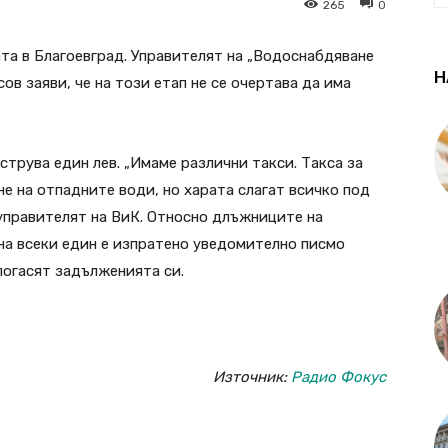
265
0
ата в Благоевград. Управителят на „Водоснабдяване
Н
в заяви, че на този етап не се очертава да има
струва един лев. „Имаме различни такси. Такса за
не на отпадните води, но харата слагат всичко под
 управителят на ВиК. Относно длъжниците на
на всеки един е изпратено уведомително писмо
погасят задълженията си.
Източник:
Радио Фокус