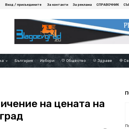
Вход / присъедините
За контакти
За реклама
СПРАВОЧНИК
СЪ
на
България
Избори
Общество
Здраве
Св
П
ичение на цената на
вград
П