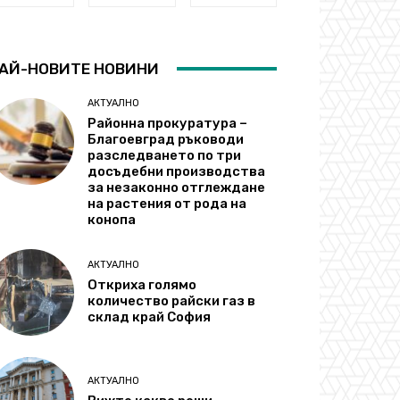
АЙ-НОВИТЕ НОВИНИ
АКТУАЛНО
Районна прокуратура –
Благоевград ръководи
разследването по три
досъдебни производства
за незаконно отглеждане
на растения от рода на
конопа
АКТУАЛНО
Откриха голямо
количество райски газ в
склад край София
АКТУАЛНО