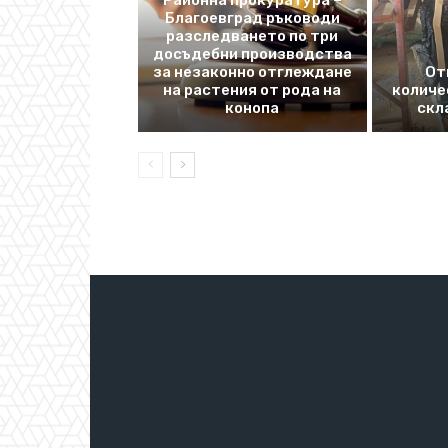
Районна прокуратура –
Благоевград ръководи
разследването по три
досъдебни производства
за незаконно отглеждане
От
на растения от рода на
количе
конопа
скл