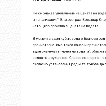
Не се очаква увеличение на цената на вод
и канализация”-Благоевград Божидар Спасо
като цяло промяна в цената на водата.
В момента един кубик вода в Благоевград 
пречистване, има такса канал и пречиства
един знаменател-цена на водата”, обясни
водното дружество, Спасов подчерта, че 
съгласно установения ред и те трябва да 