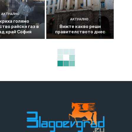
АКТУАЛНО
АКТУАЛНО
криха голямо
ство райски газ в
Вижте какво реши
ад край София
правителството днес