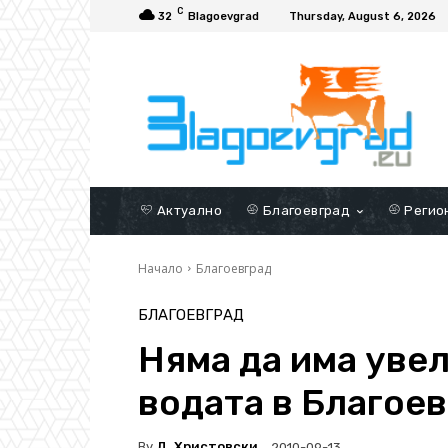
C
32
Blagoevgrad
Thursday, August 6, 2026
Актуално
Благоевград
Регио
Начало
Благоевград
БЛАГОЕВГРАД
Няма да има увел
водата в Благое
By
Д. Христовски
2010-09-13