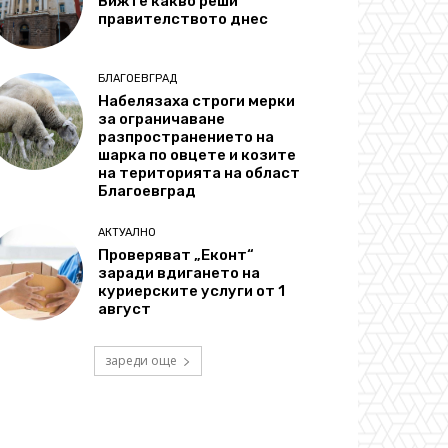
Вижте какво реши
правителството днес
БЛАГОЕВГРАД
Набелязаха строги мерки
за ограничаване
разпространението на
шарка по овцете и козите
на територията на област
Благоевград
АКТУАЛНО
Проверяват „Еконт“
заради вдигането на
куриерските услуги от 1
август
зареди още