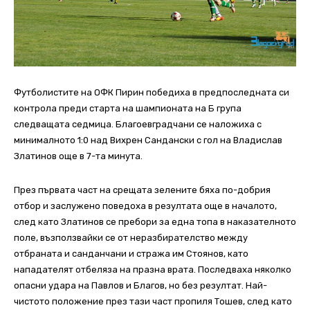
Футболистите на ОФК Пирин победиха в предпоследната си
контрола преди старта на шампионата на Б група
следващата седмица. Благоевградчани се наложиха с
минималното 1:0 над Вихрен Сандански с гол на Владислав
Златинов още в 7-та минута.
През първата част на срещата зелените бяха по-добрия
отбор и заслужено поведоха в резултата още в началото,
след като Златинов се пребори за една топа в наказателното
поле, възползвайки се от неразбирателство между
отбраната и санданчани и стража им Стоянов, като
нападателят отбеляза на празна врата. Последваха няколко
опасни удара на Павлов и Благов, но без резултат. Най-
чистото положение през тази част пропиля Тошев, след като