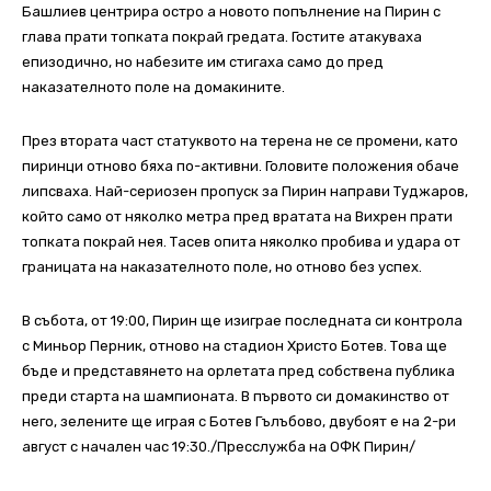
Башлиев центрира остро а новото попълнение на Пирин с
глава прати топката покрай гредата. Гостите атакуваха
епизодично, но набезите им стигаха само до пред
наказателното поле на домакините.
През втората част статуквото на терена не се промени, като
пиринци отново бяха по-активни. Головите положения обаче
липсваха. Най-сериозен пропуск за Пирин направи Туджаров,
който само от няколко метра пред вратата на Вихрен прати
топката покрай нея. Тасев опита няколко пробива и удара от
границата на наказателното поле, но отново без успех.
В събота, от 19:00, Пирин ще изиграе последната си контрола
с Миньор Перник, отново на стадион Христо Ботев. Това ще
бъде и представянето на орлетата пред собствена публика
преди старта на шампионата. В първото си домакинство от
него, зелените ще играя с Ботев Гълъбово, двубоят е на 2-ри
август с начален час 19:30./Пресслужба на ОФК Пирин/