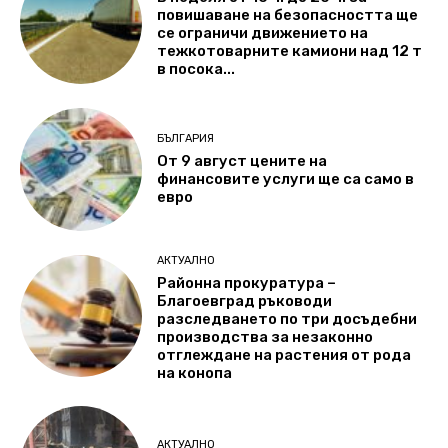
повишаване на безопасността ще
се ограничи движението на
тежкотоварните камиони над 12 т
в посока...
БЪЛГАРИЯ
От 9 август цените на
финансовите услуги ще са само в
евро
АКТУАЛНО
Районна прокуратура –
Благоевград ръководи
разследването по три досъдебни
производства за незаконно
отглеждане на растения от рода
на конопа
АКТУАЛНО