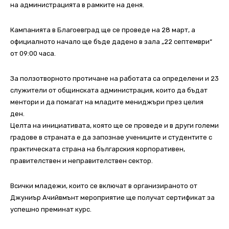
на администрацията в рамките на деня.
Кампанията в Благоевград ще се проведе на 28 март, а
официалното начало ще бъде дадено в зала „22 септември“
от 09:00 часа.
За ползотворното протичане на работата са определени и 23
служители от общинската администрация, които да бъдат
ментори и да помагат на младите мениджъри през целия
ден.
Целта на инициативата, която ще се проведе и в други големи
градове в страната е да запознае учениците и студентите с
практическата страна на българския корпоративен,
правителствен и неправителствен сектор.
Всички младежи, които се включат в организираното от
Джуниър Ачийвмънт мероприятие ще получат сертификат за
успешно преминат курс.