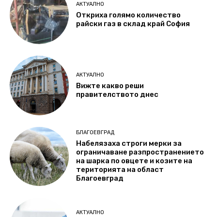
АКТУАЛНО
Откриха голямо количество
райски газ в склад край София
АКТУАЛНО
Вижте какво реши
правителството днес
БЛАГОЕВГРАД
Набелязаха строги мерки за
ограничаване разпространението
на шарка по овцете и козите на
територията на област
Благоевград
АКТУАЛНО