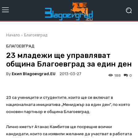
Начало
Благоевград
БЛАГОЕВГРАД
23 младежи ще управляват
община Благоевград за един ден
By
Екип Blagoevgrad.EU
2013-03-27
188
0
23 са учениците и студентите, които ще се включат в
националната инициатива „Мениджър за един ден“, по която
основен партньор е община Благоевград.
Лично кметът Атанас Камбитов ще посрещне всички
кандидати, които са изявили желание да участват в работата