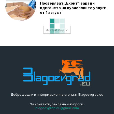
Проверяват „Еконт“ заради
вдигането на куриерските услуги
от 1 август
зареди още
Добре дошли в информационна агенция Blagoevgrad.eu
За контакти, реклама и въпроси:
blagoevgrad.eu@gmail.com