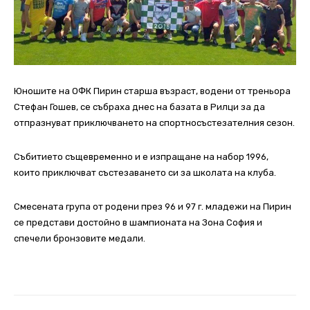
Юношите на ОФК Пирин старша възраст, водени от треньора
Стефан Гошев, се събраха днес на базата в Рилци за да
отпразнуват приключването на спортносъстезателния сезон.
Събитието същевременно и е изпращане на набор 1996,
които приключват състезаването си за школата на клуба.
Смесената група от родени през 96 и 97 г. младежи на Пирин
се представи достойно в шампионата на Зона София и
спечели бронзовите медали.