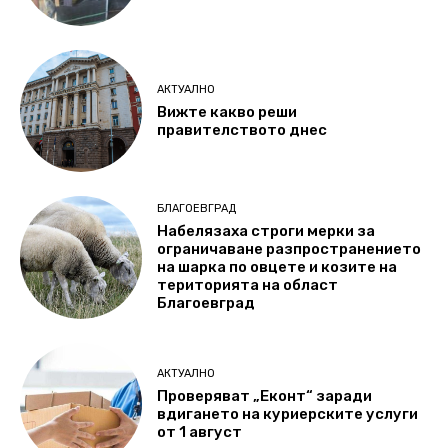
АКТУАЛНО
Вижте какво реши
правителството днес
БЛАГОЕВГРАД
Набелязаха строги мерки за
ограничаване разпространението
на шарка по овцете и козите на
територията на област
Благоевград
АКТУАЛНО
Проверяват „Еконт“ заради
вдигането на куриерските услуги
от 1 август