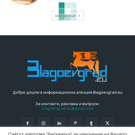
зареди още
Добре дошли в информационна агенция Blagoevgrad.eu
За контакти, реклама и въпроси:
blagoevgrad.eu@gmail.com
Сайтът използва "бисквитки" за улеснение на Вашето