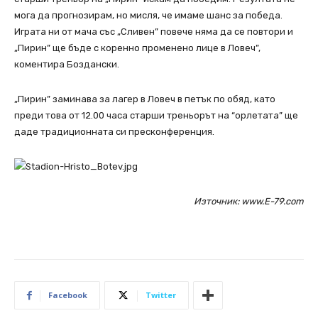
мога да прогнозирам, но мисля, че имаме шанс за победа.
Играта ни от мача със „Сливен” повече няма да се повтори и
„Пирин” ще бъде с коренно променено лице в Ловеч”,
коментира Боздански.
„Пирин” заминава за лагер в Ловеч в петък по обяд, като
преди това от 12.00 часа старши треньорът на “орлетата” ще
даде традиционната си пресконференция.
Източник: www.E-79.com
Facebook
Twitter