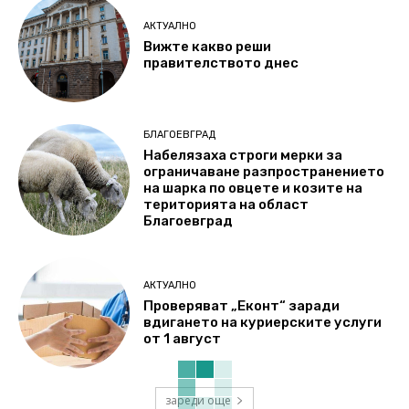
АКТУАЛНО
Вижте какво реши
правителството днес
БЛАГОЕВГРАД
Набелязаха строги мерки за
ограничаване разпространението
на шарка по овцете и козите на
територията на област
Благоевград
АКТУАЛНО
Проверяват „Еконт“ заради
вдигането на куриерските услуги
от 1 август
зареди още