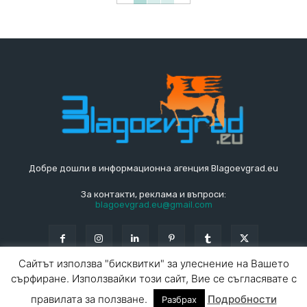
Добре дошли в информационна агенция Blagoevgrad.eu
За контакти, реклама и въпроси:
blagoevgrad.eu@gmail.com
Сайтът използва "бисквитки" за улеснение на Вашето
сърфиране. Използвайки този сайт, Вие се съгласявате с
© Blagoevgrad.EU 2010 - 2026
Общи условия
|
правилата за ползване.
Подробности
Разбрах