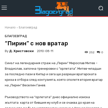
Начало
Благоевград
БЛАГОЕВГРАД
“Пирин” с нов вратар
By
Д. Христовски
2010-08-11
252
0
Синът на легендарния страж на „Пирин” Мирослав Митев –
Владислав, започна тренировки с “орлетата”. Митев-младши
за последно пази в Кипър и сега ще разреши вратарската
криза в отбора след контузията, която сполетя втория вратар
на „Пирин” Веселин Ганев.
Ръководството на “орлетата” днес официално изиска
жълтата карта от бившия му клуб и се очаква до края на