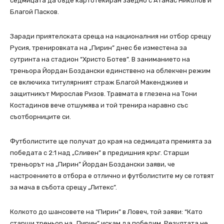
седмицата да бъде картотекиран заедно с Атанас Николов и
Благой Пасков.
Заради приятелската среща на националния ни отбор срещу
Русия, тренировката на „Пирин” днес бе изместена за
сутринта на стадион “Христо Ботев”. В заниманието на
треньора Йордан Боздански единствено на облекчен режим
се включиха титулярният страж Благой Макенджиев и
защитникът Мирослав Ризов. Травмата в глезена на Тони
Костадинов вече отшумява и той тренира наравно със
съотборниците си.
Футболистите ще получат до края на седмицата премията за
победата с 2:1 над „Сливен” в предишния кръг. Старши
треньорът на „Пирин” Йордан Боздански заяви, че
настроението в отбора е отлично и футболистите му се готвят
за мача в събота срещу „Литекс”.
Колкото до шансовете на “Пирин” в Ловеч, той заяви: “Като
старши треньор на „Пирин” искам да победим. Резултата не