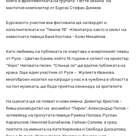
която е фронтментката на групата “Петте сезона” на
мастития композитор от Бургас Стефан Диомов.
Бургаското участие във фестивала ще затвърдят и
изпълнителката на “Тянков ТВ” -Клеопатра, както и синът на
известната певица Ваня Костова – Боян Михайлов.
Като любимец на публиката се очертава и енергичният певец
от Русе – Цветан Банев, който 15 години е солист на оркестър
“Хоро”. Неговата песен “Слънце си” ще вдигне публиката на
крака. Още един участник от Русе – Жулиета Иванова,
многоброен носител на награди у нас и в чужбина в областта
на поп музиката, ще бъде приятна изненада за зрителите.
На сцената ще се появат и нови имена: Димитър Христов –
бивш ръководител на ансамбъл “Пирин”, Александър Попов –
хитмейкър на прочутата певица Румяна Попова, Руслан
Карагьозов, Николай Балабанов, Сейхан Салиев, а сред
поетите са имената на Катя Кирянова и Свобода Даскалова,