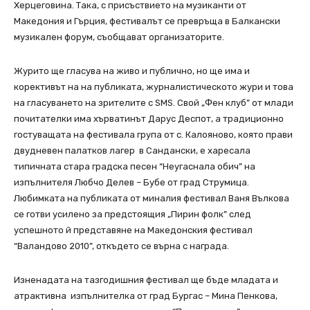
Херцеговина. Така, с присъствието на музиканти от
Македония и Гърция, фестивалът се превръща в Балкански
музикален форум, съобщават организаторите.
Журито ще гласува на живо и публично, но ще има и
корективът на на публиката, журналистическото жури и това
на гласуването на зрителите с SMS. Свой „Фен клуб” от млади
почитателки има хърватинът Дарус Деспот, а традиционно
гостуващата на фестивала група от с. Калояново, която прави
двудневен палатков лагер в Сандански, е харесала
типичната стара градска песен “Неугаснала обич” на
изпълнителя Любчо Делев – Бубе от град Струмица.
Любимката на публиката от миналия фестивал Ваня Вълкова
се готви усилено за предстоящия „Пирин фолк” след
успешното й представяне на Македонския фестивал
“Валандово 2010”, откъдето се върна с награда.
Изненадата на тазгодишния фестивал ще бъде младата и
атрактивна изпълнителка от град Бургас – Мина Пенкова,