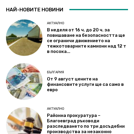
НАЙ-НОВИТЕ НОВИНИ
АКТУАЛНО
В неделя от 16 ч. до 20 ч. за
повишаване на безопасността ще
се ограничи движението на
тежкотоварните камиони над 12 т
в посока...
БЪЛГАРИЯ
От 9 август цените на
финансовите услуги ще са само в
евро
АКТУАЛНО
Районна прокуратура –
Благоевград ръководи
разследването по три досъдебни
производства за незаконно