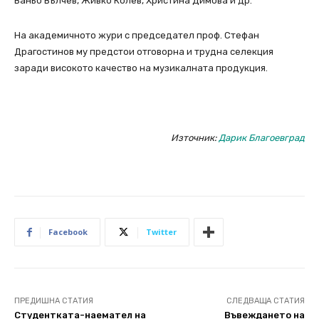
Ваньо Вълчев, Живко Колев, Христина Димова и др.
На академичното жури с председател проф. Стефан
Драгостинов му предстои отговорна и трудна селекция
заради високото качество на музикалната продукция.
Източник:
Дарик Благоевград
Facebook
Twitter
ПРЕДИШНА СТАТИЯ
СЛЕДВАЩА СТАТИЯ
Студентката-наемател на
Въвеждането на