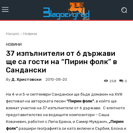
Начало
Новини
НОВИНИ
37 изпълнители от 6 държави
ще са гости на “Пирин фолк” в
Сандански
By
Д. Христовски
2010-08-20
258
0
На 4-и и 5-и септември Сандански ще бъде домакин на ХVІІІ
фестивал на авторската песен
“Пирин фолк”
, в който ще
вземат участие на 37 изпълнители от 6 държави. С елитното
представителство на водещите композитори – Саша
Ковачевич, работил с Лепа Брена, и Самир Муяджич,
„Пирин
фолк”
разшири географията си като включи и Сърбия, Босна и