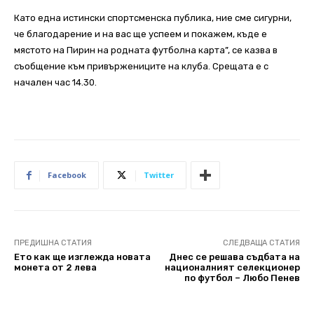
Като една истински спортсменска публика, ние сме сигурни,
че благодарение и на вас ще успеем и покажем, къде е
мястото на Пирин на родната футболна карта”, се казва в
съобщение към привържениците на клуба. Срещата е с
начален час 14.30.
Facebook
Twitter
ПРЕДИШНА СТАТИЯ
СЛЕДВАЩА СТАТИЯ
Ето как ще изглежда новата
Днес се решава съдбата на
монета от 2 лева
националният селекционер
по футбол – Любо Пенев