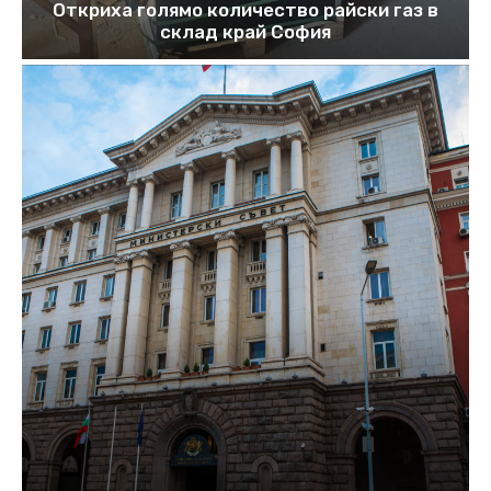
Откриха голямо количество райски газ в
склад край София