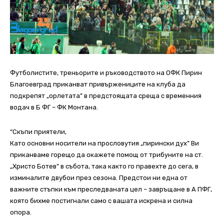
Футболистите, треньорите и ръководството на ОФК Пирин
Благоевград приканват привържениците на клуба да
подкрепят „орлетата” в предстоящата среща с временния
водач в Б ФГ – ФК Монтана.
“Скъпи приятели,
Като основни носители на прословутия „пирински дух” Ви
приканваме горещо да окажете помощ от трибуните на ст.
„Христо Ботев” в събота, така както го правехте до сега, в
изминалите двубои през сезона. Предстои ни една от
важните стъпки към преследваната цел – завръщане в А ПФГ,
която бихме постигнали само с вашата искрена и силна
опора.