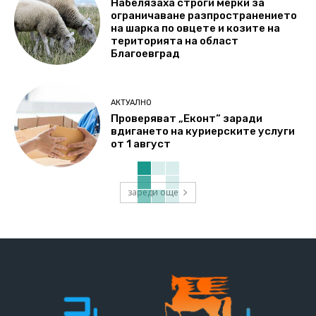
Набелязаха строги мерки за
ограничаване разпространението
на шарка по овцете и козите на
територията на област
Благоевград
АКТУАЛНО
Проверяват „Еконт“ заради
вдигането на куриерските услуги
от 1 август
зареди още