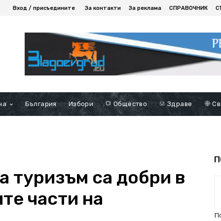
Вход / присъедините
За контакти
За реклама
СПРАВОЧНИК
С
на
България
Избори
Общество
Здраве
Св
П
а туризъм са добри в
те части на
П