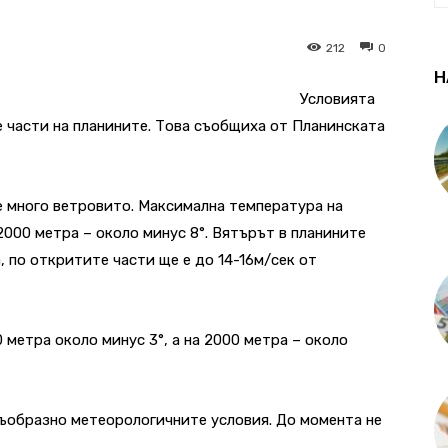
212
0
Н
Условията
е части на планините. Това съобщиха от Планинската
е много ветровито. Максимална температура на
 2000 метра – около минус 8°. Вятърът в планините
 по откритите части ще е до 14-16м/сек от
метра около минус 3°, а на 2000 метра – около
съобразно метеорологичните условия. До момента не