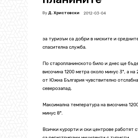
By
Д. Христовски
2012-03-04
за туризъм са добри в ниските и среднит
спасителна служба.
По старопланинското било и днес ще бъд
височина 1200 метра около минус 3°, а на
от Южна България чувствително отслабна,
северозапад.
Максимална температура на височина 1200 
минус 8°.
Всички курорти и ски центрове работят 
са регистрирани инциденти с туристи.