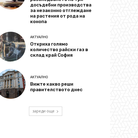
досъдебни производства
за незаконно отглеждане
на растения от рода на
конопа
АКТУАЛНО
Откриха голямо
количество райски газ в
склад край София
АКТУАЛНО
Вижте какво реши
правителството днес
зареди още