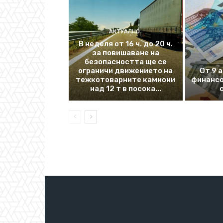
АКТУАЛНО
В неделя от 16 ч. до 20 ч.
за повишаване на
безопасността ще се
ограничи движението на
От 9 
тежкотоварните камиони
финансо
над 12 т в посока...