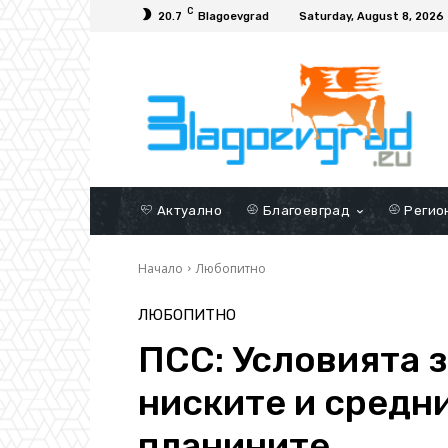
C
20.7
Blagoevgrad
Saturday, August 8, 2026
Актуално
Благоевград
Регио
Начало
Любопитно
ЛЮБОПИТНО
ПСС: Условията з
ниските и средни
планините