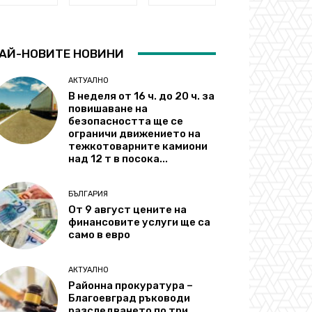
АЙ-НОВИТЕ НОВИНИ
АКТУАЛНО
В неделя от 16 ч. до 20 ч. за
повишаване на
безопасността ще се
ограничи движението на
тежкотоварните камиони
над 12 т в посока...
БЪЛГАРИЯ
От 9 август цените на
финансовите услуги ще са
само в евро
АКТУАЛНО
Районна прокуратура –
Благоевград ръководи
разследването по три