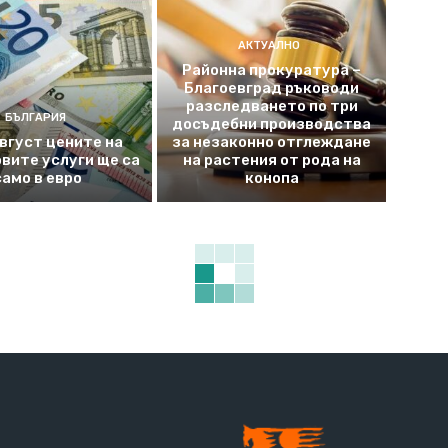
АКТУАЛНО
Районна прокуратура –
Благоевград ръководи
разследването по три
БЪЛГАРИЯ
досъдебни производства
август цените на
за незаконно отглеждане
вите услуги ще са
на растения от рода на
само в евро
конопа