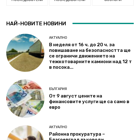
НАЙ-НОВИТЕ НОВИНИ
АКТУАЛНО
В неделя от 16 ч. до 20 ч. за
повишаване на безопасността ще
се ограничи движението на
тежкотоварните камиони над 12 т
в посока...
БЪЛГАРИЯ
От 9 август цените на
финансовите услуги ще са само в
евро
АКТУАЛНО
Районна прокуратура –
Благоевград ръководи