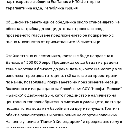
партньорство с община Ем Папас и НПО Център по
терапевтична езда, Република Гърция.
Общинските съветници се обединиха около становището, че
общината трябва да кандидатства с проекта и след
проведеното гласуване предложението бе подкрепено с
пълно мнозинство от присъстващите 15 съветници.
Стойността на инвестицията, които ще бъде направена в
Банско, е 1 300 000 евро. Предвижда се да бъдат изградени
тенис-кортове в близост до река Глазне, които ще могат да се
използват през цялата година, тъй като ще са проектирани
по начин, позволяващ покриването им през зимните месеци.
Включено е и изграждане на басейн към СОУ “Неофит Рилски”
– Банско” с дължина 25 м. като предимство е наличието на
централна топлоснабдителна система в училището, която да
подава топла вода към басейна и за другите нужди. Третият
обект е реконструкция и разширение на спортен салон към
Начално училище “Паисий Хилендарски” и превръщането му в