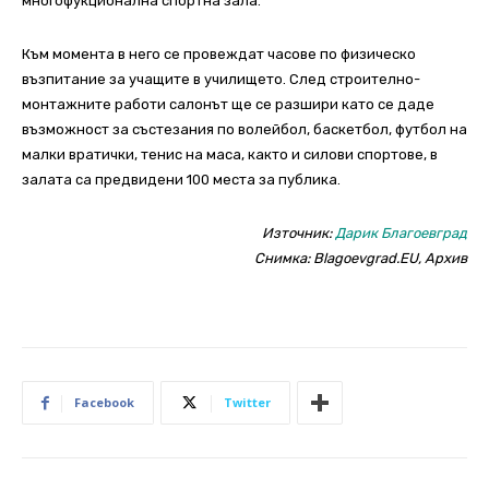
многофукционална спортна зала.
Към момента в него се провеждат часове по физическо
възпитание за учащите в училището. След строително-
монтажните работи салонът ще се разшири като се даде
възможност за състезания по волейбол, баскетбол, футбол на
малки вратички, тенис на маса, както и силови спортове, в
залата са предвидени 100 места за публика.
Източник:
Дарик Благоевград
Снимка: Blagoevgrad.EU, Архив
Facebook
Twitter