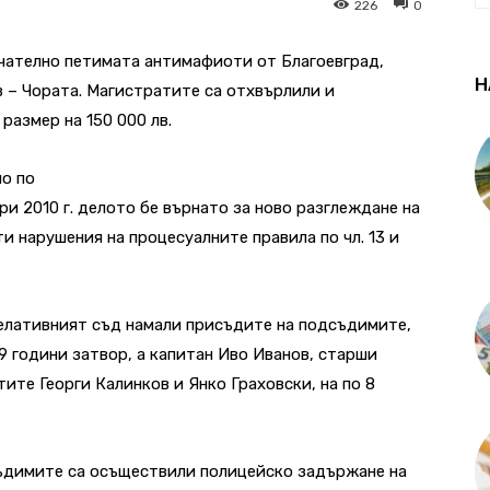
226
0
чателно петимата антимафиоти от Благоевград,
Н
 – Чората. Магистратите са отхвърлили и
размер на 150 000 лв.
о по
и 2010 г. делото бе върнато за ново разглеждане на
и нарушения на процесуалните правила по чл. 13 и
елативният съд намали присъдите на подсъдимите,
9 години затвор, а капитан Иво Иванов, старши
те Георги Калинков и Янко Граховски, на по 8
съдимите са осъществили полицейско задържане на