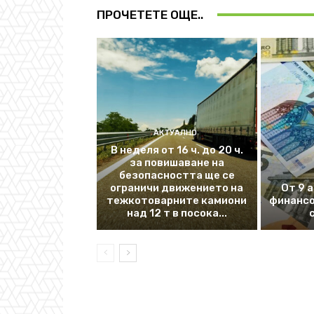
ПРОЧЕТЕТЕ ОЩЕ..
АКТУАЛНО
В неделя от 16 ч. до 20 ч.
за повишаване на
безопасността ще се
ограничи движението на
От 9 
тежкотоварните камиони
финансо
над 12 т в посока...