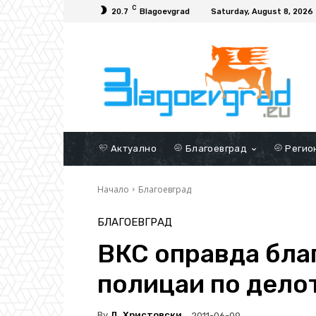
C
20.7
Blagoevgrad
Saturday, August 8, 2026
Актуално
Благоевград
Регио
Начало
Благоевград
БЛАГОЕВГРАД
ВКС оправда бла
полицаи по дело
By
Д. Христовски
2011-06-09