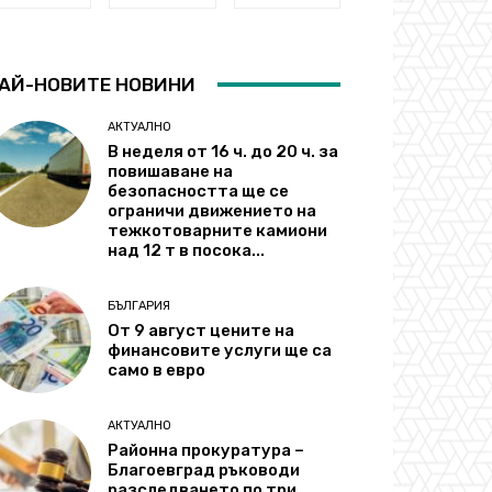
АЙ-НОВИТЕ НОВИНИ
АКТУАЛНО
В неделя от 16 ч. до 20 ч. за
повишаване на
безопасността ще се
ограничи движението на
тежкотоварните камиони
над 12 т в посока...
БЪЛГАРИЯ
От 9 август цените на
финансовите услуги ще са
само в евро
АКТУАЛНО
Районна прокуратура –
Благоевград ръководи
разследването по три