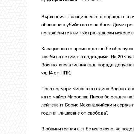
Върховният касационен съд оправда окон
обвинени в убийството на Ангел Димитров
предявените към тях граждански искове в 
Касационното производство бе образуван
жалби на петимата подсъдими. На 20 януар
Военно-апелативния съд, поради допуснат
чл. 14 от НПК.
През ноември миналата година Военно-ап
като майор Мирослав Писов бе осъден на 
лейтенант Борис Механджийски и сержанти
години „лишаване от свобода”.
В обвинителния акт бе изложено, че под