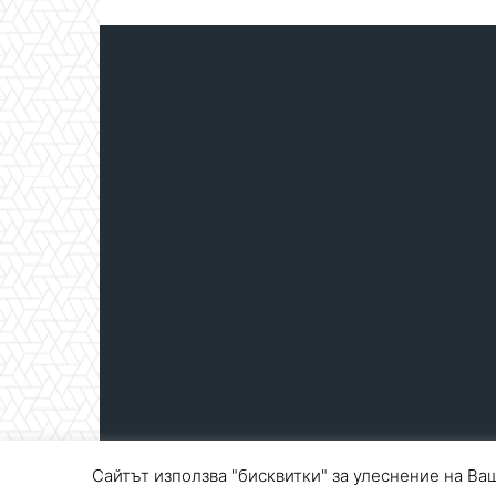
Сайтът използва "бисквитки" за улеснение на Ваш
© Blagoevgrad.EU 2010 - 2026
Общи условия
|