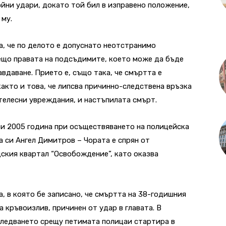
ойни удари, докато той бил в изправено положение,
 му.
, че по делото е допуснато неотстранимо
ещо правата на подсъдимите, което може да бъде
вдаване. Прието е, също така, че смъртта е
както и това, че липсва причинно-следствена връзка
телесни увреждания, и настъпилата смърт.
ри 2005 година при осъществяването на полицейска
а си Ангел Димитров – Чората е спрян от
ския квартал “Освобождение”, като оказва
 в която бе записано, че смъртта на 38-годишния
 кръвоизлив, причинен от удар в главата. В
следването срещу петимата полицаи стартира в