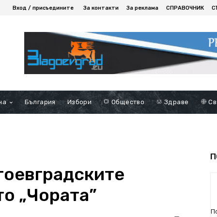
Вход / присъедините
За контакти
За реклама
СПРАВОЧНИК
С
на
България
Избори
Общество
Здраве
Св
П
гоевградските
то „Чората”
П