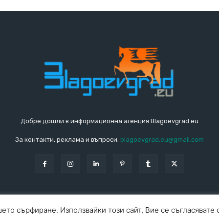
Добре дошли в информационна агенция Blagoevgrad.eu
За контакти, реклама и въпроси:
blagoevgrad.eu@gmail.com
ето сърфиране. Използвайки този сайт, Вие се съгласявате 
За ко