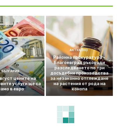
АКТУАЛНО
Районна прокуратура –
Благоевград ръководи
разследването по три
БЪЛГАРИЯ
досъдебни производства
август цените на
за незаконно отглеждане
вите услуги ще са
на растения от рода на
само в евро
конопа