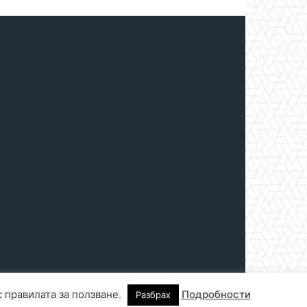
с правилата за ползване.
Подробности
Разбрах
нтакти
За реклама
СПРАВОЧНИК
СЪБИТИЯ