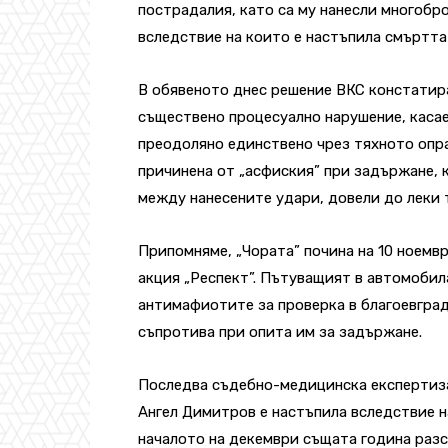
пострадалия, като са му нанесли многобр
вследствие на които е настъпила смъртта
В обявеното днес решение ВКС констатира
съществено процесуално нарушение, каса
преодоляно единствено чрез тяхното опра
причинена от „асфиския” при задържане, 
между нанесените удари, довели до леки 
Припомняме, „Чората” почина на 10 ноемв
акция „Респект”. Пътуващият в автомобил
антимафиотите за проверка в благоевград
съпротива при опита им за задържане.
Последва съдебно-медицинска експертиза,
Ангел Димитров е настъпила вследствие на
началото на декември същата година раз