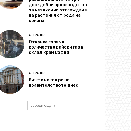
досъдебни производства
за незаконно отглеждане
на растения от рода на
конопа
АКТУАЛНО
Откриха голямо
количество райски газ в
склад край София
АКТУАЛНО
Вижте какво реши
правителството днес
зареди още