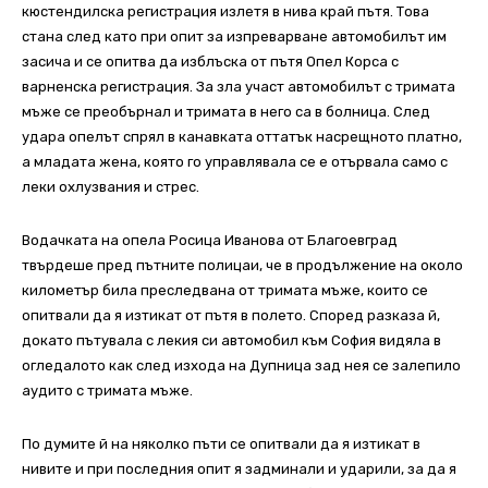
кюстендилска регистрация излетя в нива край пътя. Това
стана след като при опит за изпреварване автомобилът им
засича и се опитва да изблъска от пътя Опел Корса с
варненска регистрация. За зла участ автомобилът с тримата
мъже се преобърнал и тримата в него са в болница. След
удара опелът спрял в канавката оттатък насрещното платно,
а младата жена, която го управлявала се е отървала само с
леки охлузвания и стрес.
Водачката на опела Росица Иванова от Благоевград
твърдеше пред пътните полицаи, че в продължение на около
километър била преследвана от тримата мъже, които се
опитвали да я изтикат от пътя в полето. Според разказа й,
докато пътувала с лекия си автомобил към София видяла в
огледалото как след изхода на Дупница зад нея се залепило
аудито с тримата мъже.
По думите й на няколко пъти се опитвали да я изтикат в
нивите и при последния опит я задминали и ударили, за да я