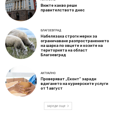
Вижте какво реши
правителството днес
БЛАГОЕВГРАД
Набелязаха строги мерки за
ограничаване разпространението
на шарка по овцете и козите на
територията на област
Благоевград
АКТУАЛНО
Проверяват „Еконт“ заради
вдигането на куриерските услуги
от 1 август
зареди още