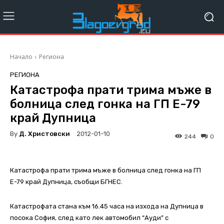
Начало
Региона
РЕГИОНА
Катастрофа прати трима мъже в
болница след гонка на ГП Е-79
край Дупница
By
Д. Христовски
2012-01-10
244
0
Катастрофа прати трима мъже в болница след гонка на ГП
Е-79 край Дупница, съобщи БГНЕС.
Катастрофата стана към 16.45 часа на изхода на Дупница в
посока София, след като лек автомобил “Ауди” с