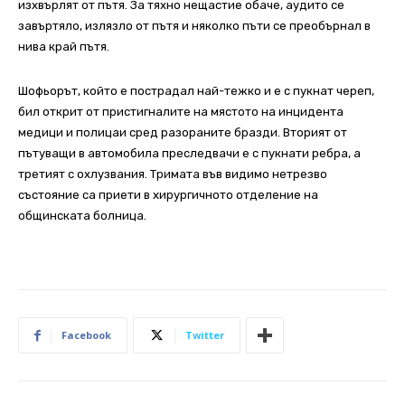
изхвърлят от пътя. За тяхно нещастие обаче, аудито се
завъртяло, излязло от пътя и няколко пъти се преобърнал в
нива край пътя.
Шофьорът, който е пострадал най-тежко и е с пукнат череп,
бил открит от пристигналите на мястото на инцидента
медици и полицаи сред разораните бразди. Вторият от
пътуващи в автомобила преследвачи е с пукнати ребра, а
третият с охлузвания. Тримата във видимо нетрезво
състояние са приети в хирургичното отделение на
общинската болница.
Facebook
Twitter