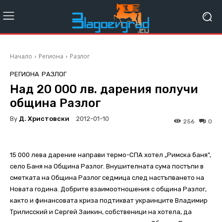
Начало
Региона
Разлог
РЕГИОНА
РАЗЛОГ
Над 20 000 лв. дарения получи
община Разлог
By
Д. Христовски
2012-01-10
256
0
15 000 лева дарение направи термо-СПА хотел „Римска баня”,
село Баня на Община Разлог. Внушителната сума постъпи в
сметката на Община Разлог седмица след настъпването на
Новата година. Добрите взаимоотношения с община Разлог,
както и финансовата криза подтикват украинците Владимир
Трилисский и Сергeй Заикин, собственици на хотела, да