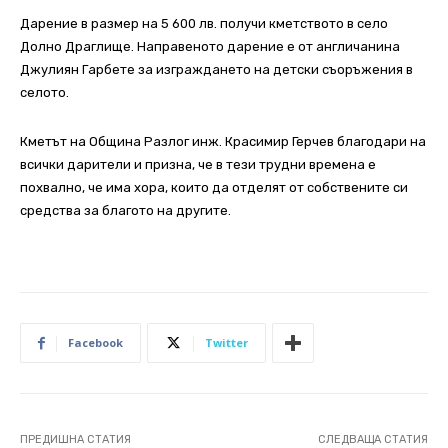
Дарение в размер на 5 600 лв. получи кметството в село
Долно Драглище. Направеното дарение е от англичанина
Джулиян Гарбете за изграждането на детски съоръжения в
селото.
Кметът на Община Разлог инж. Красимир Герчев благодари на
всички дарители и призна, че в тези трудни времена е
похвално, че има хора, които да отделят от собствените си
средства за благото на другите.
Facebook
Twitter
ПРЕДИШНА СТАТИЯ
СЛЕДВАЩА СТАТИЯ