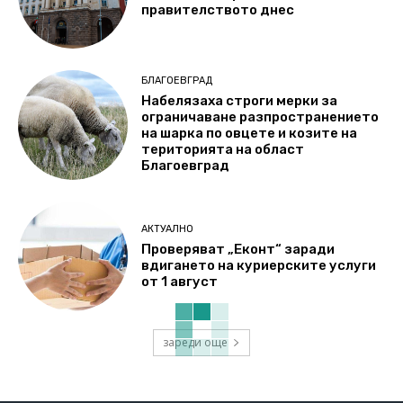
правителството днес
БЛАГОЕВГРАД
Набелязаха строги мерки за
ограничаване разпространението
на шарка по овцете и козите на
територията на област
Благоевград
АКТУАЛНО
Проверяват „Еконт“ заради
вдигането на куриерските услуги
от 1 август
зареди още