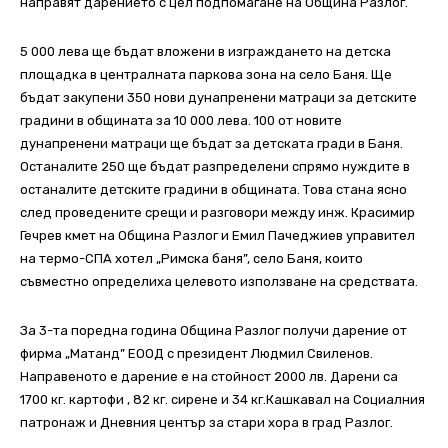
направят дарението с цел подпомагане на Община Разлог.
5 000 лева ще бъдат вложени в изграждането на детска
площадка в централната паркова зона на село Баня. Ще
бъдат закупени 350 нови дунапренени матраци за детските
градини в общината за 10 000 лева. 100 от новите
дунапренени матраци ще бъдат за детската гради в Баня.
Останалите 250 ще бъдат разпределени спрямо нуждите в
останалите детските градини в общината. Това стана ясно
след проведените срещи и разговори между инж. Красимир
Гечрев кмет на Община Разлог и Емил Пачeджиев управител
на термо-СПА хотел „Римска баня”, село Баня, които
съвместно определиха целевото използване на средствата.
За 3-та поредна година Oбщина Разлог получи дарение от
фирма „Матанд” ЕООД с президент Людмил Свиленов.
Направеното е дарение е на стойност 2000 лв. Дарени са
1700 кг. картофи , 82 кг. сирене и 34 кг.Кашкавал на Социалния
патронаж и Дневния център за стари хора в град Разлог.