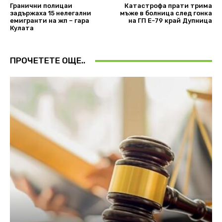
Гранични полицаи
Катастрофа прати трима
задържаха 15 нелегални
мъже в болница след гонка
емигранти на жп – гара
на ГП Е-79 край Дупница
Кулата
ПРОЧЕТЕТЕ ОЩЕ..