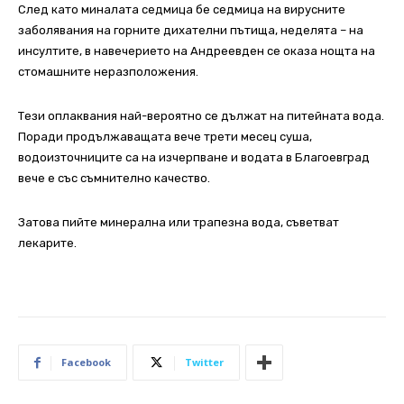
След като миналата седмица бе седмица на вирусните
заболявания на горните дихателни пътища, неделята – на
инсултите, в навечерието на Андреевден се оказа нощта на
стомашните неразположения.
Тези оплаквания най-вероятно се дължат на питейната вода.
Поради продължаващата вече трети месец суша,
водоизточниците са на изчерпване и водата в Благоевград
вече е със съмнително качество.
Затова пийте минерална или трапезна вода, съветват
лекарите.
Facebook
Twitter