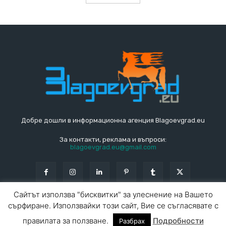
Добре дошли в информационна агенция Blagoevgrad.eu
За контакти, реклама и въпроси:
blagoevgrad.eu@gmail.com
Сайтът използва "бисквитки" за улеснение на Вашето
сърфиране. Използвайки този сайт, Вие се съгласявате с
© Blagoevgrad.EU 2010 - 2026
Общи условия
|
правилата за ползване.
Подробности
Разбрах