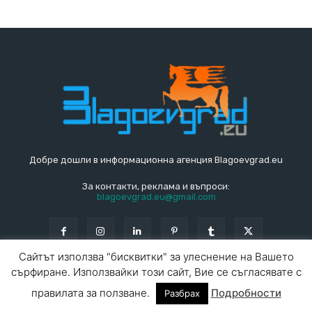
Добре дошли в информационна агенция Blagoevgrad.eu
За контакти, реклама и въпроси:
blagoevgrad.eu@gmail.com
Сайтът използва "бисквитки" за улеснение на Вашето
сърфиране. Използвайки този сайт, Вие се съгласявате с
© Blagoevgrad.EU 2010 - 2026
Общи условия
|
правилата за ползване.
Подробности
Разбрах
За контакти
За реклама
СПРАВОЧНИК
СЪБИТИЯ