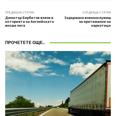
ПРЕДИШНА СТАТИЯ
СЛЕДВАЩА СТАТИЯ
Димитър Бербатов влезе в
Задържаха военнослужещ
историята на Английската
за притежание на
висша лига
наркотици
ПРОЧЕТЕТЕ ОЩЕ..