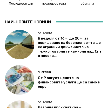
Последователи
последователи
абонати
НАЙ-НОВИТЕ НОВИНИ
АКТУАЛНО
В неделя от 16 ч. до 20 ч. за
повишаване на безопасността ще
се ограничи движението на
тежкотоварните камиони над 12 т
в посока...
БЪЛГАРИЯ
От 9 август цените на
финансовите услуги ще са само в
евро
АКТУАЛНО
Районна прокуратура –