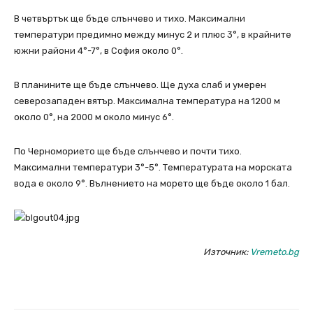
В четвъртък ще бъде слънчево и тихо. Максимални
температури предимно между минус 2 и плюс 3°, в крайните
южни райони 4°-7°, в София около 0°.
В планините ще бъде слънчево. Ще духа слаб и умерен
северозападен вятър. Максимална температура на 1200 м
около 0°, на 2000 м около минус 6°.
По Черноморието ще бъде слънчево и почти тихо.
Максимални температури 3°-5°. Температурата на морската
вода е около 9°. Вълнението на морето ще бъде около 1 бал.
Източник:
Vremeto.bg