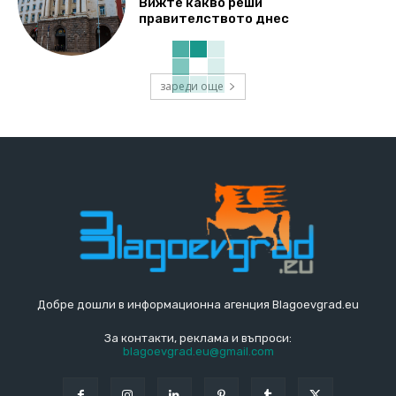
Вижте какво реши
правителството днес
зареди още
Добре дошли в информационна агенция Blagoevgrad.eu
За контакти, реклама и въпроси:
blagoevgrad.eu@gmail.com