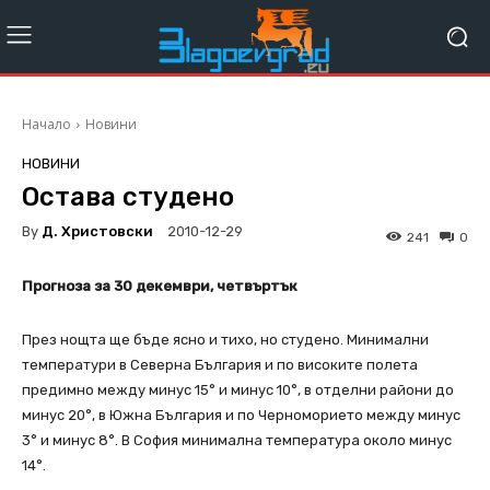
Начало
Новини
НОВИНИ
Остава студено
By
Д. Христовски
2010-12-29
241
0
Прогноза за 30 декември, четвъртък
През нощта ще бъде ясно и тихо, но студено. Минимални
температури в Северна България и по високите полета
предимно между минус 15° и минус 10°, в отделни райони до
минус 20°, в Южна България и по Черноморието между минус
3° и минус 8°. В София минимална температура около минус
14°.