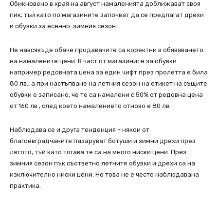
Обикновено в края на август намаленията доближават своя
пик, тъй като по магазините започват да се предлагат дрехи
и обувки за есенно-зимния сезон.
Не навсякъде обаче продавачите са коректни в обявяването
на намалените цени. В част от магазините за обувки
например редовната цена за един чифт през пролетта е била
80 лв., а при настъпване на летния сезон на етикет на същите
обувки е записано, че те са намалени с 50% от редовна цена
от 160 лв., след което намалението отново е 80 лв.
Наблюдава се и друга тенденция – някои от
благоевградчаните пазаруват ботуши и зимни дрехи през
лятото, тъй като тогава те са на много ниски цени. През
зимния сезон пък съответно летните обувки и дрехи са на
изключително ниски цени. Но това не е често наблюдавана
практика.