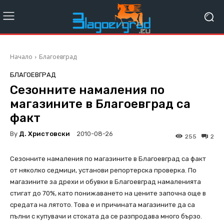
Начало
Благоевград
БЛАГОЕВГРАД
Сезонните намаления по
магазините в Благоевград са
факт
By
Д. Христовски
2010-08-26
255
2
Сезонните намаления по магазините в Благоевград са факт
от няколко седмици, установи репортерска проверка. По
магазините за дрехи и обувки в Благоевград намаленията
стигат до 70%, като понижаването на цените започна още в
средата на лятото. Това е и причината магазините да са
пълни с купувачи и стоката да се разпродава много бързо.