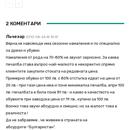
2 КОМЕНТАРИ
Лъчезар
2010-08-26 At 14:37
Вярна,че навсякъде има сезонни намаления и по специално
за дрехи и убувки.
Намаления от рода на 70-80% не звучат сериозно. За каква
печалба става въпрос-най-малкото е некоректно спрямо
клиентите закупили стоката на редовната цена.
Примерно обувки от 100 лв. с 80% отстъпка идват на цена от
20 лв.- при тази цена има и поне минимална печалба, апри 100
лв.-печалбата е била поне 81 лв.- и какво е качеството на
обувките при заводска цена от 19 лв., купени за 100 лв.
Всичко това звучи абсурдно и смешно, но за жалост това е
реалноста !
Да не забравяме , че живеем в страната на
абсурдите-“Булгаристан”.