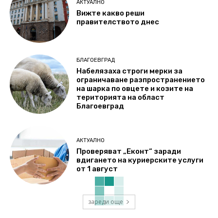
АКТУАЛНО
Вижте какво реши
правителството днес
БЛАГОЕВГРАД
Набелязаха строги мерки за
ограничаване разпространението
на шарка по овцете и козите на
територията на област
Благоевград
АКТУАЛНО
Проверяват „Еконт“ заради
вдигането на куриерските услуги
от 1 август
зареди още