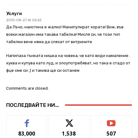
Услуги
2010-08-27 At 06:52
Да Лъчо, наистина е жалко! Манипулират хората! Виж, във
всеки магазин има такава табелка! Мисля си, че този тип
табелки вече няма да слязат от витрините.
Напипаха тънката нишка на човека, че като види намаление .
хуква и купува като луд, и злоупотребяват, но така е стадо от
фце сме си ;) и такива ще си останем
Comments are closed.
ПОСЛЕДВАЙТЕ НИ...
83,000
1,538
507