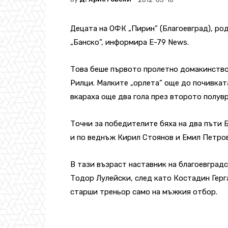
Децата на ОФК „Пирин” (Благоевград), род
„Банско”, информира E-79 News.
Това беше първото пролетно домакинство
Рилци. Малките „орлета” още до почивката
вкараха още два гола през второто полувр
Точни за победителите бяха на два пъти 
и по веднъж Кирил Стоянов и Емил Петров
В тази възраст наставник на благоевград
Тодор Лулейски, след като Костадин Герг
старши треньор само на мъжкия отбор.