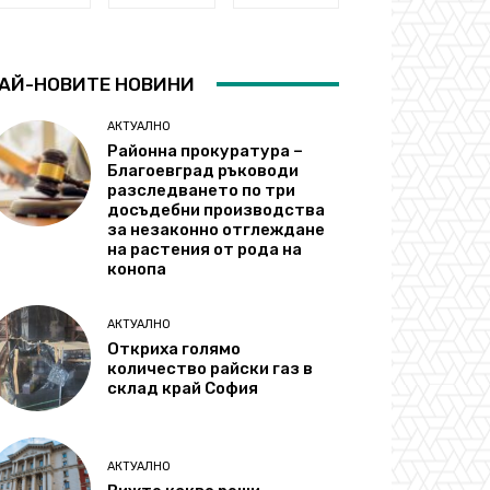
АЙ-НОВИТЕ НОВИНИ
АКТУАЛНО
Районна прокуратура –
Благоевград ръководи
разследването по три
досъдебни производства
за незаконно отглеждане
на растения от рода на
конопа
АКТУАЛНО
Откриха голямо
количество райски газ в
склад край София
АКТУАЛНО