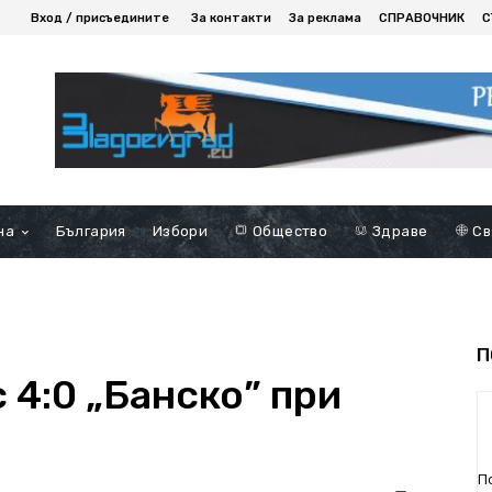
Вход / присъедините
За контакти
За реклама
СПРАВОЧНИК
С
на
България
Избори
Общество
Здраве
Св
П
 4:0 „Банско” при
П