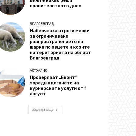
Вижте какво реши
правителството днес
БЛАГОЕВГРАД
Набелязаха строги мерки
за ограничаване
разпространението на
шарка по овцете и козите
на територията на област
Благоевград
АКТУАЛНО
Проверяват „Еконт“
заради вдигането на
куриерските услуги от 1
август
зареди още