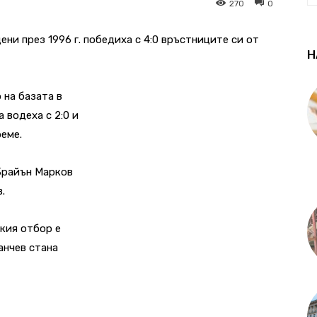
270
0
ени през 1996 г. победиха с 4:0 връстниците си от
Н
 на базата в
 водеха с 2:0 и
еме.
Брайън Марков
.
ския отбор е
анчев стана