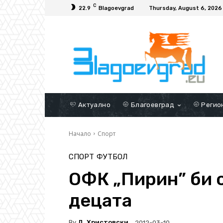
C
22.9
Blagoevgrad
Thursday, August 6, 2026
Актуално
Благоевград
Регио
Начало
Спорт
СПОРТ
ФУТБОЛ
ОФК „Пирин” би с
децата
By
Д. Христовски
2012-03-10