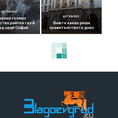
АКТУАЛНО
АКТУАЛНО
криха голямо
ство райски газ в
Вижте какво реши
ад край София
правителството днес