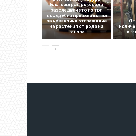
Благоевград ръководи
разследването по три
досъдебни производства
за незаконно отглеждане
От
на растения от рода на
количе
конопа
скл