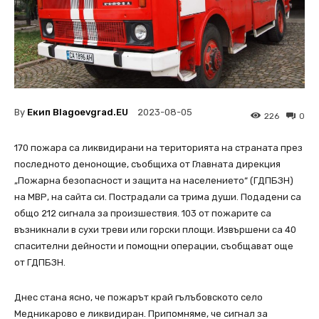
By
Екип Blagoevgrad.EU
2023-08-05
226
0
170 пожара са ликвидирани на територията на страната през
последното денонощие, съобщиха от Главната дирекция
„Пожарна безопасност и защита на населението“ (ГДПБЗН)
на МВР, на сайта си. Пострадали са трима души. Подадени са
общо 212 сигнала за произшествия. 103 от пожарите са
възникнали в сухи треви или горски площи. Извършени са 40
спасителни дейности и помощни операции, съобщават още
от ГДПБЗН.
Днес стана ясно, че пожарът край гълъбовското село
Медникарово е ликвидиран. Припомняме, че сигнал за