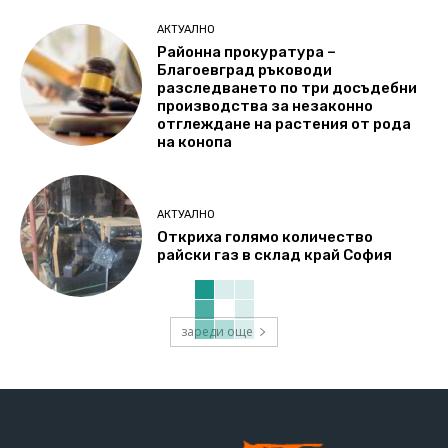
АКТУАЛНО
Районна прокуратура –
Благоевград ръководи
разследването по три досъдебни
производства за незаконно
отглеждане на растения от рода
на конопа
АКТУАЛНО
Откриха голямо количество
райски газ в склад край София
зареди още