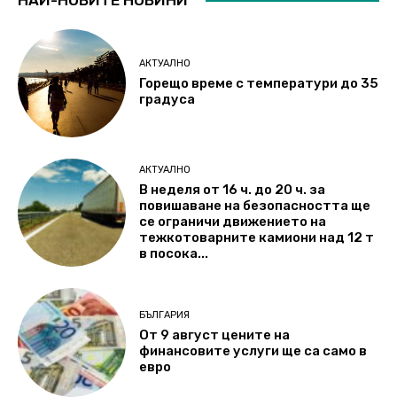
АКТУАЛНО
Горещо време с температури до 35
градуса
АКТУАЛНО
В неделя от 16 ч. до 20 ч. за
повишаване на безопасността ще
се ограничи движението на
тежкотоварните камиони над 12 т
в посока...
БЪЛГАРИЯ
От 9 август цените на
финансовите услуги ще са само в
евро