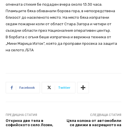
огнената стихия бе подаден вчера около 13:30 часа.
Пламъците бяха обхванали борова гора, в непосредствена
близост до населеното място. На място бяха изпратени
седем пожарни коли от област Стара Загора и четири от
съседни области през Националния оперативен център.
В борбата с огъня беше изпратена и верижна техника от
„Мини Марица Изток“, която да проправи просека за защита
на селото./БТА
Facebook
Twitter
ПРЕДИШНА СТАТИЯ
СЛЕДВАЩА СТАТИЯ
Откриха две тела в
Цяла колона от автомобили
софийското село Лозен,
се движи в насрещното на