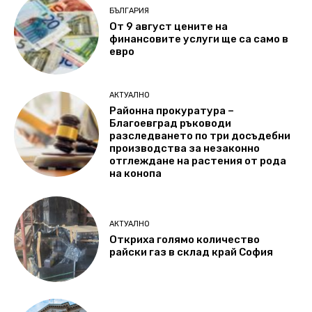
БЪЛГАРИЯ
От 9 август цените на
финансовите услуги ще са само в
евро
АКТУАЛНО
Районна прокуратура –
Благоевград ръководи
разследването по три досъдебни
производства за незаконно
отглеждане на растения от рода
на конопа
АКТУАЛНО
Откриха голямо количество
райски газ в склад край София