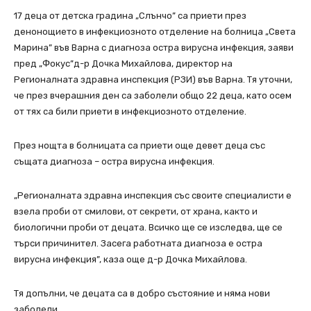
17 деца от детска градина „Слънчо” са приети през
денонощието в инфекциозното отделение на болница „Света
Марина” във Варна с диагноза остра вирусна инфекция, заяви
пред „Фокус”д-р Дочка Михайлова, директор на
Регионалната здравна инспекция (РЗИ) във Варна. Тя уточни,
че през вчерашния ден са заболели общо 22 деца, като осем
от тях са били приети в инфекциозното отделение.
През нощта в болницата са приети още девет деца със
същата диагноза – остра вирусна инфекция.
„Регионалната здравна инспекция със своите специалисти е
взела проби от смилови, от секрети, от храна, както и
биологични проби от децата. Всичко ще се изследва, ще се
търси причинител. Засега работната диагноза е остра
вирусна инфекция”, каза още д-р Дочка Михайлова.
Тя допълни, че децата са в добро състояние и няма нови
заболели.