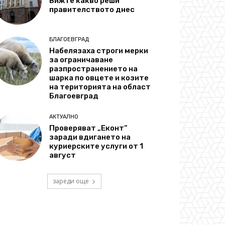
Вижте какво реши
правителството днес
БЛАГОЕВГРАД
Набелязаха строги мерки
за ограничаване
разпространението на
шарка по овцете и козите
на територията на област
Благоевград
АКТУАЛНО
Проверяват „Еконт“
заради вдигането на
куриерските услуги от 1
август
зареди още