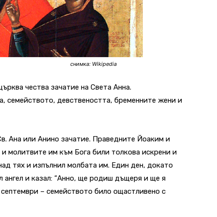
ikipedia
ърква чества зачатие на Света Анна.
ка, семейството, девствеността, бременните жени и
Св. Ана или Анино зачатие. Праведните Йоаким и
 и молитвите им към Бога били толкова искрени и
над тях и изпълнил молбата им. Един ден, докато
л ангел и казал: “Анно, ще родиш дъщеря и ще я
 8 септември – семейството било ощастливено с