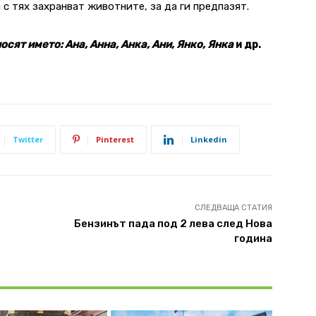
 с тях захранват животните, за да ги предпазят.
носят името
: Ана, Анна, Анка, Ани, Янко, Янка
и др.
Twitter
Pinterest
Linkedin
СЛЕДВАЩА СТАТИЯ
Бензинът пада под 2 лева след Нова
година