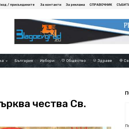
Вход / присъедините
За контакти
За реклама
СПРАВОЧНИК
СЪБИТ
на
България
Избори
Общество
Здраве
Св
П
ърква чества Св.
П