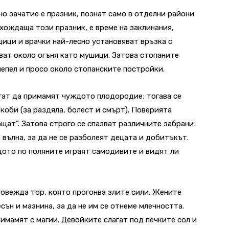
о зачатие е празник, познат само в отделни райони
хождаща този празник, е време на заклинания,
щици и врачки най-лесно установяват връзка с
яват около огъня като мушици. Затова стопаните
 пепел и просо около стопанските постройки.
гат да примамят чуждото плодородие; тогава се
коби (за раздяла, болест и смърт). Поверията
ащат”. Затова строго се спазват различните забрани:
 вълна, за да не се разболеят децата и добитъкът.
щото по поляните играят самодивите и видят ли
овежда тор, която прогонва злите сили. Жените
сън и мазнина, за да не им се отнеме млечността.
имамят с магии. Девойките слагат под печките сол и