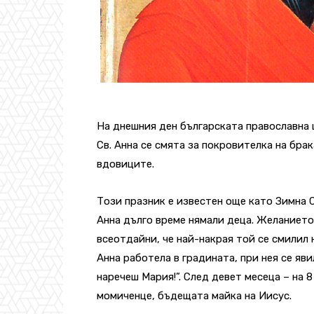
снимка: W
На днешния ден българската православна ц
Св. Анна се смята за покровителка на бра
вдовиците.
Този празник е известен още като Зимна 
Анна дълго време нямали деца. Желанието
всеотдайни, че най-накрая той се смилил 
Анна работела в градината, при нея се яви
наречеш Мария!”. След девет месеца – на
момиченце, бъдещата майка на Иисус.