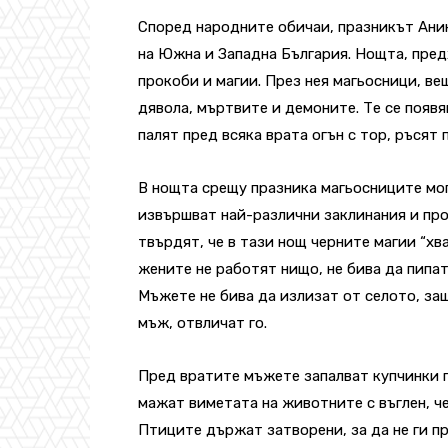
Според народните обичаи, празникът Анин
на Южна и Западна България. Нощта, пред
прокоби и магии. През нея магьосници, ве
дявола, мъртвите и демоните. Те се появ
палят пред всяка врата огън с тор, ръсят
В нощта срещу празника магьосниците мо
извършват най-различни заклинания и про
твърдят, че в тази нощ черните магии “хв
жените не работят нищо, не бива да пипат
Mъжете не бива да излизат от селото, за
мъж, отвличат го.
Пред вратите мъжете запалват купчинки г
мажат виметата на животните с въглен, че
Птиците държат затворени, за да не ги пр