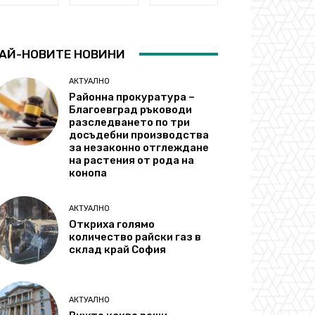
АЙ-НОВИТЕ НОВИНИ
АКТУАЛНО
Районна прокуратура –
Благоевград ръководи
разследването по три
досъдебни производства
за незаконно отглеждане
на растения от рода на
конопа
АКТУАЛНО
Откриха голямо
количество райски газ в
склад край София
АКТУАЛНО