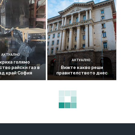
АКТУАЛНО
АКТУАЛНО
криха голямо
ство райски газ в
Вижте какво реши
ад край София
правителството днес