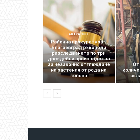
АКТУАЛНО
Районна прокуратура –
Благоевград ръководи
разследването по три
досъдебни производства
за незаконно отглеждане
От
на растения от рода на
количе
конопа
скл