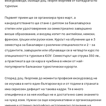
екскурзоводи, съобщи доц. Георги Георгиев от катедрата по
туризъм.
Първият прием ще се организира през март, а
кандидатстването ще стане с диплом за бакалавърска
степен или удостоверение за семестриално завършено
висше образование, и входящ изпит по английски, немски,
френски, гръцки или руски език. Курсът на обучение ще е 3
семестъра за бакалаври с различни специалности и 2 – за
студентите, завършили или обучаващи се в четвърти курс по
специалността туризъм в ЮЗУ. Семестърът ще струва 350 лв.,
а практиката ще се кара в чужбина в някои от най-
популярните балкански туристически курорти.
Според доц. Георгиев до момента професия екскурзовод не
се изучава в нито един български вуз и от години в страната
има сериозен дефицит на такива кадри. Тя е много
специфична и за нея изобщо не е достатъчно само знанието
на чужд език. Нужни са още комуникативни и организационни
умения и отлично географско-историческо познание на