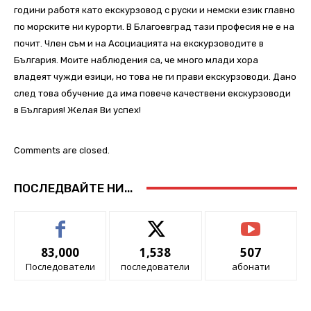
години работя като екскурзовод с руски и немски език главно
по морските ни курорти. В Благоевград тази професия не е на
почит. Член съм и на Асоциацията на екскурзоводите в
България. Моите наблюдения са, че много млади хора
владеят чужди езици, но това не ги прави екскурзоводи. Дано
след това обучение да има повече качествени екскурзоводи
в България! Желая Ви успех!
Comments are closed.
ПОСЛЕДВАЙТЕ НИ...
83,000
1,538
507
Последователи
последователи
абонати