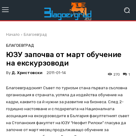
Начало
Благоевград
БЛАГОЕВГРАД
ЮЗУ започва от март обучение
на екскурзоводи
By
Д. Христовски
2011-01-14
270
1
Благоевградският Съвет по туризъм стана първата съсловна
организация в страната, успяла да издейства обучение на
кадри, каквито са й нужни за развитие на бизнеса. След 2-
годишно настояване и с подкрепата на Националната
асоциация на екскурзоводите в България факултетният съвет
на Стопанския факултет на ЮЗУ “Неофит Рилски” гласува да
започне от март месец продължаващо обучение за