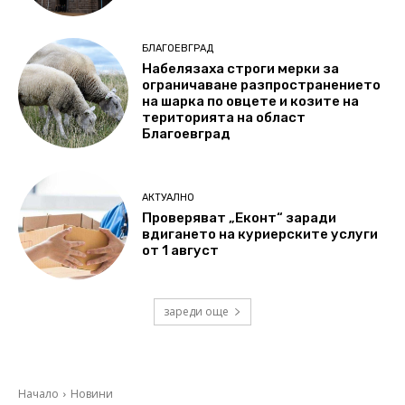
БЛАГОЕВГРАД
Набелязаха строги мерки за
ограничаване разпространението
на шарка по овцете и козите на
територията на област
Благоевград
АКТУАЛНО
Проверяват „Еконт“ заради
вдигането на куриерските услуги
от 1 август
зареди още