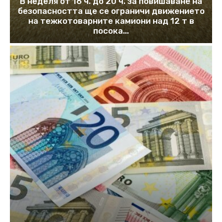
В неделя от 16 ч. до 20 ч. за повишаване на
безопасността ще се ограничи движението
на тежкотоварните камиони над 12 т в
посока...