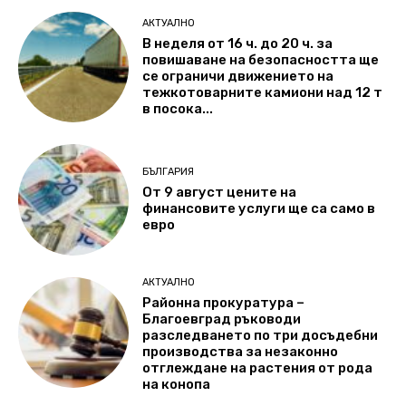
АКТУАЛНО
В неделя от 16 ч. до 20 ч. за
повишаване на безопасността ще
се ограничи движението на
тежкотоварните камиони над 12 т
в посока...
БЪЛГАРИЯ
От 9 август цените на
финансовите услуги ще са само в
евро
АКТУАЛНО
Районна прокуратура –
Благоевград ръководи
разследването по три досъдебни
производства за незаконно
отглеждане на растения от рода
на конопа