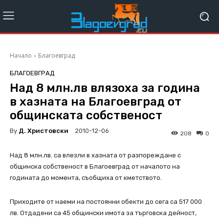
Начало
Благоевград
БЛАГОЕВГРАД
Над 8 млн.лв влязоха за година
в хазната на Благоевград от
общинската собственост
By
Д. Христовски
2010-12-06
208
0
Над 8 млн.лв. са влезли в хазната от разпореждане с
общинска собственост в Благоевград от началото на
годината до момента, съобщиха от кметството.
Приходите от наеми на постоянни обекти до сега са 517 000
лв. Отдадени са 45 общински имота за търговска дейност,