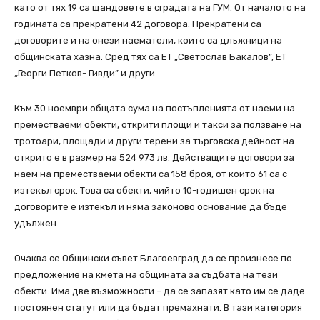
като от тях 19 са щандовете в сградата на ГУМ. От началото на
годината са прекратени 42 договора. Прекратени са
договорите и на онези наематели, които са длъжници на
общинската хазна. Сред тях са ЕТ „Светослав Бакалов”, ЕТ
„Георги Петков- Гивди” и други.
Към 30 ноември общата сума на постъпленията от наеми на
преместваеми обекти, открити площи и такси за ползване на
тротоари, площади и други терени за търговска дейност на
открито е в размер на 524 973 лв. Действащите договори за
наем на преместваеми обекти са 158 броя, от които 61 са с
изтекъл срок. Това са обекти, чийто 10-годишен срок на
договорите е изтекъл и няма законово основание да бъде
удължен.
Очаква се Общински съвет Благоевград да се произнесе по
предложение на кмета на общината за съдбата на тези
обекти. Има две възможности – да се запазят като им се даде
постоянен статут или да бъдат премахнати. В тази категория