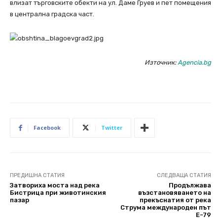
влизат търговските обекти на ул. Даме Груев и пет помещения
в централна градска част.
Източник:
Agencia.bg
Facebook
Twitter
ПРЕДИШНА СТАТИЯ
СЛЕДВАЩА СТАТИЯ
Затвориха моста над река
Продължава
Бистрица при животинския
възстановяването на
пазар
прекъснатия от река
Струма международен път
Е-79