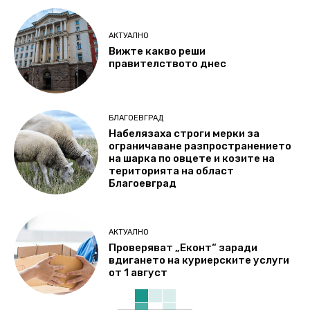
АКТУАЛНО
Вижте какво реши
правителството днес
БЛАГОЕВГРАД
Набелязаха строги мерки за
ограничаване разпространението
на шарка по овцете и козите на
територията на област
Благоевград
АКТУАЛНО
Проверяват „Еконт“ заради
вдигането на куриерските услуги
от 1 август