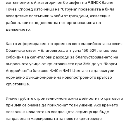
изпълнението й, категоричен бе шефът на РДНСК Васил
Точев. Според източници на “Струма” проверката е била
вследствие постъпили жалби от граждани, живеещи в
района, които недоволстват от организацията на
движението.
Както информирахме, по време на септемврийската си сесия
Общински съвет – Благоевград отпусна 158 529 лв. целева
субсидия за капиталови разходи за благоустрояването на
въпросната улица от кръстовището при ЗМК до ул. “Георги
Андрейчин” и блокове №40 и №41. Целта е тя да осигури
нормално функциониране на новопостроеното кръгово
кръстовище.
Иначе грубите строително-монтажни дейности по кръговото
при ЗМК се очаква да приключат този уикенд. Ако времето
позволи, в началото на следващата седмица ще бъде
направена и маркировката на новото кръстовище.