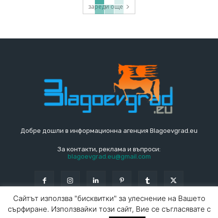
зареди още
Добре дошли в информационна агенция Blagoevgrad.eu
За контакти, реклама и въпроси:
blagoevgrad.eu@gmail.com
Сайтът използва "бисквитки" за улеснение на Вашето
сърфиране. Използвайки този сайт, Вие се съгласявате с