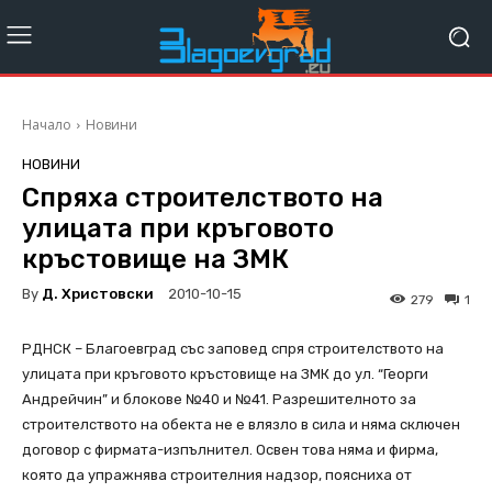
Начало
Новини
НОВИНИ
Спряха строителството на
улицата при кръговото
кръстовище на ЗМК
By
Д. Христовски
2010-10-15
279
1
РДНСК – Благоевград със заповед спря строителството на
улицата при кръговото кръстовище на ЗМК до ул. “Георги
Андрейчин” и блокове №40 и №41. Разрешителното за
строителството на обекта не е влязло в сила и няма сключен
договор с фирмата-изпълнител. Освен това няма и фирма,
която да упражнява строителния надзор, поясниха от