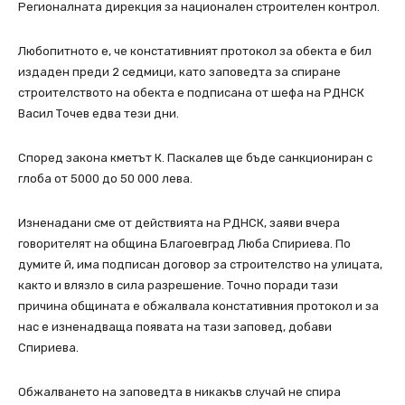
Регионалната дирекция за национален строителен контрол.
Любопитното е, че констативният протокол за обекта е бил
издаден преди 2 седмици, като заповедта за спиране
строителството на обекта е подписана от шефа на РДНСК
Васил Точев едва тези дни.
Според закона кметът К. Паскалев ще бъде санкциониран с
глоба от 5000 до 50 000 лева.
Изненадани сме от действията на РДНСК, заяви вчера
говорителят на община Благоевград Люба Спириева. По
думите й, има подписан договор за строителство на улицата,
както и влязло в сила разрешение. Точно поради тази
причина общината е обжалвала констативния протокол и за
нас е изненадваща появата на тази заповед, добави
Спириева.
Обжалването на заповедта в никакъв случай не спира