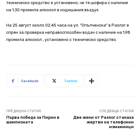
техническо средство е установено, че тя шофира с наличие
на 1,30 промила алкохол в издишания въздух.
На 25 август около 02:45 часа на ул. ”Опълченска” в Разлог е
спрян за проверка неправоспособен водач с наличие на 1,98
промила алкохол , установено с техническо средство.
Facebook
Twitter
ПРЕДИШНА СТАТИЯ
СЛЕДВАЩА СТАТИЯ
Първа победа за Пирин в
Две жени от Разлог станаха
шампионата
жертви на телефонни
измамници