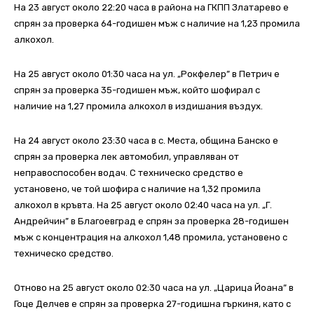
На 23 август около 22:20 часа в района на ГКПП Златарево е
спрян за проверка 64-годишен мъж с наличие на 1,23 промила
алкохол.
На 25 август около 01:30 часа на ул. „Рокфелер” в Петрич е
спрян за проверка 35-годишен мъж, който шофирал с
наличие на 1,27 промила алкохол в издишания въздух.
На 24 август около 23:30 часа в с. Места, община Банско е
спрян за проверка лек автомобил, управляван от
неправоспособен водач. С техническо средство е
установено, че той шофира с наличие на 1,32 промила
алкохол в кръвта. На 25 август около 02:40 часа на ул. „Г.
Андрейчин” в Благоевград е спрян за проверка 28-годишен
мъж с концентрация на алкохол 1,48 промила, установено с
техническо средство.
Отново на 25 август около 02:30 часа на ул. „Царица Йоана” в
Гоце Делчев е спрян за проверка 27-годишна гъркиня, като с