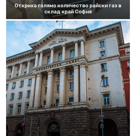
Откриха голямо количество райски газ в
склад край София