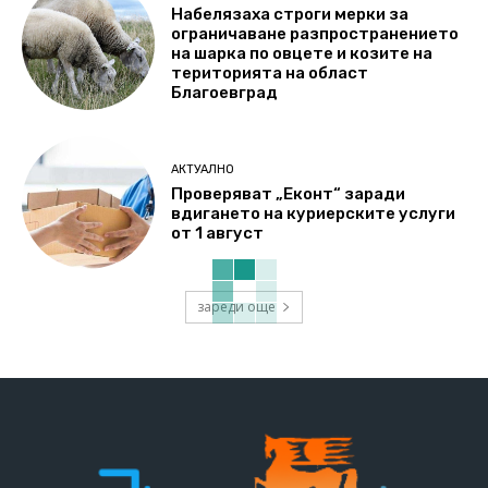
Набелязаха строги мерки за
ограничаване разпространението
на шарка по овцете и козите на
територията на област
Благоевград
АКТУАЛНО
Проверяват „Еконт“ заради
вдигането на куриерските услуги
от 1 август
зареди още