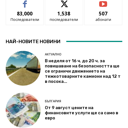
83,000
1,538
507
Последователи
последователи
абонати
НАЙ-НОВИТЕ НОВИНИ
АКТУАЛНО
В неделя от 16 ч. до 20 ч. за
повишаване на безопасността ще
се ограничи движението на
тежкотоварните камиони над 12 т
в посока...
БЪЛГАРИЯ
От 9 август цените на
финансовите услуги ще са само в
евро