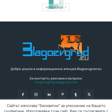
зареди още
Добре дошли в информационна агенция Blagoevgrad.eu
За контакти, реклама и въпроси:
blagoevgrad.eu@gmail.com
Сайтът използва "бисквитки" за улеснение на Вашето
сърфиране. Използвайки този сайт, Вие се съгласявате с