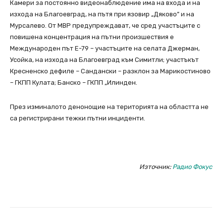
Камери за постоянно видеонаблюдение има на входа и на
изхода на Благоевград, на пътя при язовир „Дяково” и на
Мурсалево. От МВР предупреждават, че сред участъците с
повишена концентрация на пътни произшествия е
Международен път Е-79 – участъците на селата Джерман,
Усойка, на изхода на Благоевград към Симитли; участъкът
Кресненско дефиле – Сандански – разклон за Марикостиново
– ГКПП Кулата; Банско – ГКПП „Илинден.
През изминалото денонощие на територията на областта не
са регистрирани тежки пътни инциденти.
Източник:
Радио Фокус