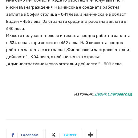
Има само пет области, където работещите получават по –
ниски възнаграждения. Най-висока е средната работна
заплата в София столица – 841 лева, а най-ниска е в област
Видин – 455 лева. За страната средната работна заплата е
640 лева.
Мъжете получават повече и тяхната средна работна заплата
е 534 лева, а при жените е 462 лева. Най високата средна
работна заплата е в отрасъл „Финансови и застрахователни
дейности” – 904 лева, а най-ниската в отрасъл
„Административни и спомагателни дейности ” – 309 лева.
Източник:
Дарик Благоевград
Facebook
Twitter