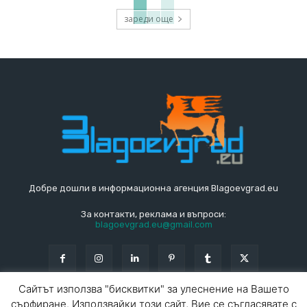
зареди още
Добре дошли в информационна агенция Blagoevgrad.eu
За контакти, реклама и въпроси:
blagoevgrad.eu@gmail.com
Сайтът използва "бисквитки" за улеснение на Вашето
сърфиране. Използвайки този сайт, Вие се съгласявате с