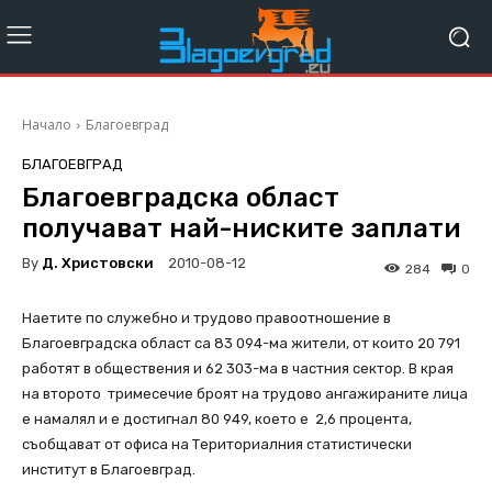
Начало
Благоевград
БЛАГОЕВГРАД
Благоевградска област
получават най-ниските заплати
By
Д. Христовски
2010-08-12
284
0
Наетите по служебно и трудово правоотношение в
Благоевградска област са 83 094-ма жители, от които 20 791
работят в обществения и 62 303-ма в частния сектор. В края
на второто тримесечие броят на трудово ангажираните лица
е намалял и е достигнал 80 949, което е 2,6 процента,
съобщават от офиса на Териториалния статистически
институт в Благоевград.