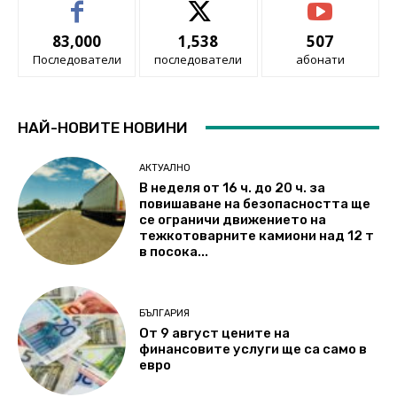
83,000
1,538
507
Последователи
последователи
абонати
НАЙ-НОВИТЕ НОВИНИ
АКТУАЛНО
В неделя от 16 ч. до 20 ч. за
повишаване на безопасността ще
се ограничи движението на
тежкотоварните камиони над 12 т
в посока...
БЪЛГАРИЯ
От 9 август цените на
финансовите услуги ще са само в
евро