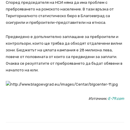
Според председателя на НСИ няма да има проблем с
преброяването на ромското население. В тази връзка от
Териториалното статистическо бюро в Благоевград са
осигурили и преброители-представители на етноса.
Предвидено е допълнително заплащане за преброители и
контролъори, които ще трябва да обходят отдалечени вилни
зони. Бюджетът на цялата кампания е 28 милиона лева,
повече от половината от които са предвидени за заплати.
Очаква се резултатите от преброяването да бъдат обявени в
началото на юли.
Източник:
E-79.com