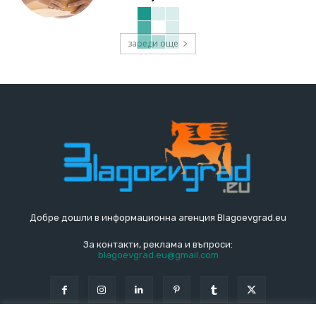
зареди още
Добре дошли в информационна агенция Blagoevgrad.eu
За контакти, реклама и въпроси:
blagoevgrad.eu@gmail.com