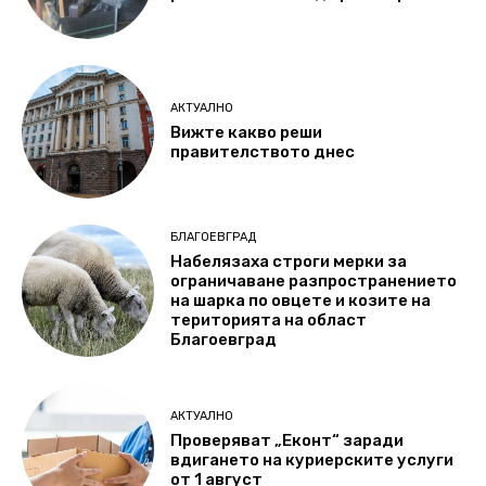
АКТУАЛНО
Вижте какво реши
правителството днес
БЛАГОЕВГРАД
Набелязаха строги мерки за
ограничаване разпространението
на шарка по овцете и козите на
територията на област
Благоевград
АКТУАЛНО
Проверяват „Еконт“ заради
вдигането на куриерските услуги
от 1 август