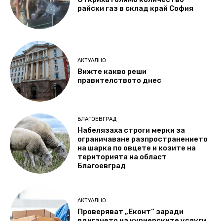
райски газ в склад край София
АКТУАЛНО
Вижте какво реши
правителството днес
БЛАГОЕВГРАД
Набелязаха строги мерки за
ограничаване разпространението
на шарка по овцете и козите на
територията на област
Благоевград
АКТУАЛНО
Проверяват „Еконт“ заради
вдигането на куриерските услуги