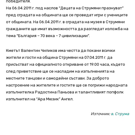
победителя.
На 06.04.2011 г. под наслов “Децата на Струмяни празнуват”
пред сградата на общината ще се проведат игри с учениците
от общината. На 06.04.2011 г. в сградата на музея в Струмяни
гражданите ще имат възможността да разгледат изложба на
тема “България – 70 века – 7 цивилизации”.
Кметът Валентин Чиликов има честта да покани всички
жители и гости на община Струмяни на 07.04.2011 г. да
присъстват на официалното откриване от 19.00 часа, където
след приветствие ще се насладим на изпълненията на
местните танцови и самодейни състави. За доброто
настроение на жителите и гостите ще се погрижи народната
изпълнителка Радостина Паньова и талантливият попфолк
изпълнител на “Ара Мюзик” Ангел.
Източник:
в. Струма