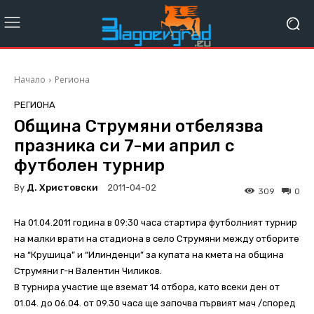
Начало
Региона
РЕГИОНА
Община Струмяни отбелязва
празника си 7-ми април с
футболен турнир
By
Д. Христовски
2011-04-02
309
0
На 01.04.2011 година в 09:30 часа стартира футболният турнир
на малки врати на стадиона в село Струмяни между отборите
на “Крушица” и “Илинденци” за купата на кмета на община
Струмяни г-н Валентин Чиликов.
В турнира участие ще вземат 14 отбора, като всеки ден от
01.04. до 06.04. от 09.30 часа ще започва първият мач /според