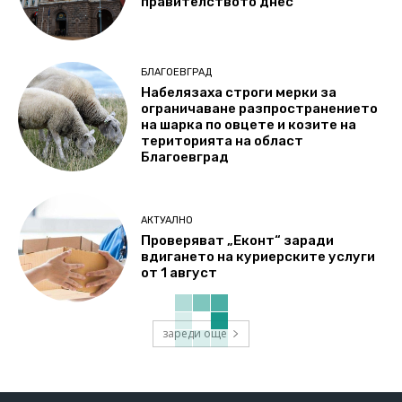
правителството днес
БЛАГОЕВГРАД
Набелязаха строги мерки за
ограничаване разпространението
на шарка по овцете и козите на
територията на област
Благоевград
АКТУАЛНО
Проверяват „Еконт“ заради
вдигането на куриерските услуги
от 1 август
зареди още