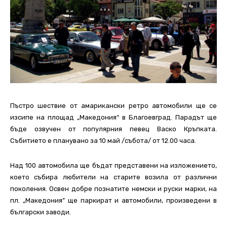
Пъстро шествие от амарикански ретро автомобили ще се
изсипе на площад „Македония“ в Благоевград. Парадът ще
бъде озвучен от популярния певец Васко Кръпката.
Събитието е планувано за 10 май /събота/ от 12.00 часа.
Над 100 автомобила ще бъдат представени на изложението,
което събира любители на старите возила от различни
поколения. Освен добре познатите немски и руски марки, на
пл. „Македония” ще паркират и автомобили, произведени в
български заводи.