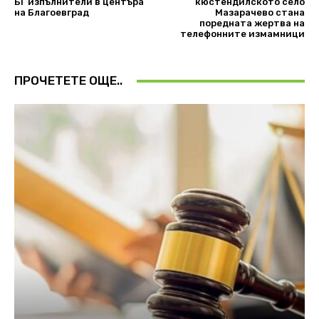
БГ изпълнители в центъра
кюстендилското село
на Благоевград
Мазарачево стана
поредната жертва на
телефонните измамници
ПРОЧЕТЕТЕ ОЩЕ..