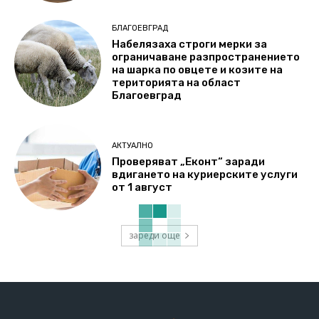
БЛАГОЕВГРАД
Набелязаха строги мерки за
ограничаване разпространението
на шарка по овцете и козите на
територията на област
Благоевград
АКТУАЛНО
Проверяват „Еконт“ заради
вдигането на куриерските услуги
от 1 август
зареди още