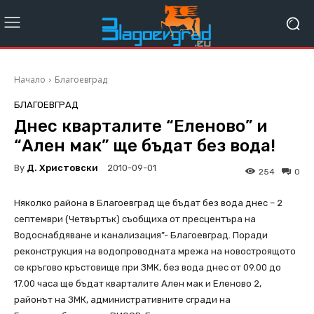
Начало
Благоевград
БЛАГОЕВГРАД
Днес кварталите “Еленово” и
“Ален мак” ще бъдат без вода!
By
Д. Христовски
2010-09-01
254
0
Няколко района в Благоевград ще бъдат без вода днес – 2
септември (Четвъртък) съобщиха от пресцентъра на
Водоснабдяване и канализация”- Благоевград. Поради
реконструкция на водопроводната мрежа на новостроящото
се кръгово кръстовище при ЗМК, без вода днес от 09.00 до
17.00 часа ще бъдат кварталите Ален мак и Еленово 2,
районът на ЗМК, административните сгради на