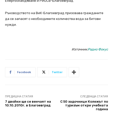
Енергоснабдяване и РИОСВ-Благоевград.
Ръководството на ВиК-Благоевград призовава гражданите
да се запасят с необходимите количества вода за битови
нужди.
Източник:
Радио Фокус
Facebook
Twitter
ПРЕДИШНА СТАТИЯ
СЛЕДВАЩА СТАТИЯ
7 двойки ще се венчаят на
С 50 задочници Колежът по
10.10.2010г. в Благоевград
туризъм откри учебната
година