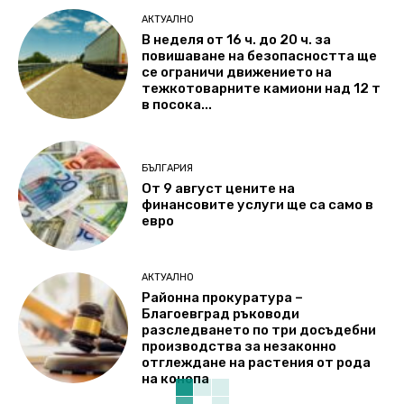
АКТУАЛНО
В неделя от 16 ч. до 20 ч. за
повишаване на безопасността ще
се ограничи движението на
тежкотоварните камиони над 12 т
в посока...
БЪЛГАРИЯ
От 9 август цените на
финансовите услуги ще са само в
евро
АКТУАЛНО
Районна прокуратура –
Благоевград ръководи
разследването по три досъдебни
производства за незаконно
отглеждане на растения от рода
на конопа