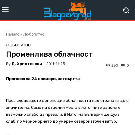
Начало
Любопитно
ЛЮБОПИТНО
Променлива облачност
By
Д. Христовски
2011-11-23
260
0
Прогноза за 24 ноември, четвъртък
През следващото денонощие облачността над страната ще е
значителна. Само на отделни места в източните райони е
възможно слабо да превали. В Източна България ще духа
слаб, по Черноморието до умерен североизточен вятър.