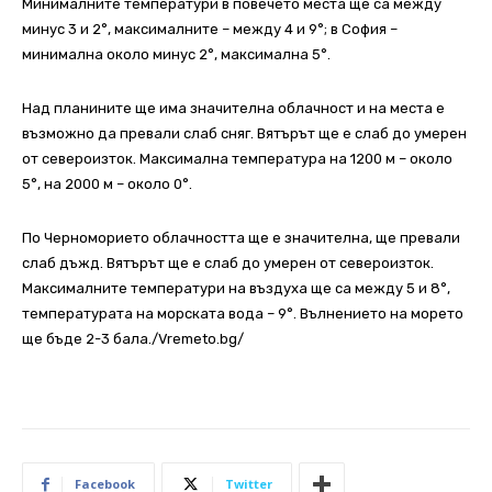
Минималните температури в повечето места ще са между
минус 3 и 2°, максималните – между 4 и 9°; в София –
минимална около минус 2°, максимална 5°.
Над планините ще има значителна облачност и на места е
възможно да превали слаб сняг. Вятърът ще е слаб до умерен
от североизток. Максимална температура на 1200 м – около
5°, на 2000 м – около 0°.
По Черноморието облачността ще е значителна, ще превали
слаб дъжд. Вятърът ще е слаб до умерен от североизток.
Максималните температури на въздуха ще са между 5 и 8°,
температурата на морската вода – 9°. Вълнението на морето
ще бъде 2-3 бала./Vremeto.bg/
Facebook
Twitter