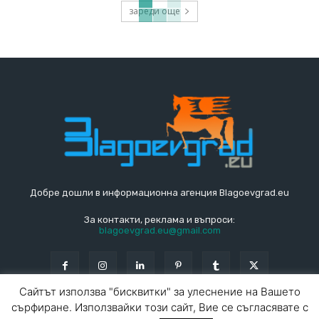
зареди още
Добре дошли в информационна агенция Blagoevgrad.eu
За контакти, реклама и въпроси:
blagoevgrad.eu@gmail.com
Сайтът използва "бисквитки" за улеснение на Вашето
сърфиране. Използвайки този сайт, Вие се съгласявате с