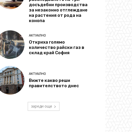
досъдебни производства
за незаконно отглеждане
на растения от рода на
конопа
АКТУАЛНО
Откриха голямо
количество райски газ в
склад край София
АКТУАЛНО
Вижте какво реши
правителството днес
зареди още