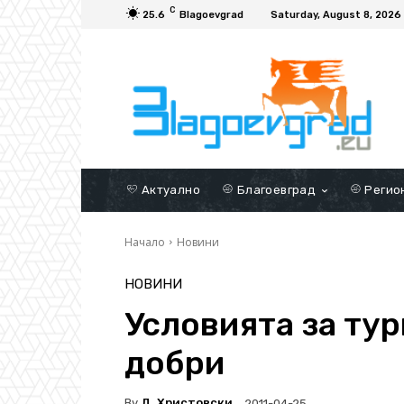
C
25.6
Blagoevgrad
Saturday, August 8, 2026
Актуално
Благоевград
Регио
Начало
Новини
НОВИНИ
Условията за тур
добри
By
Д. Христовски
2011-04-25