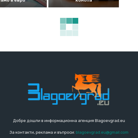
само в евро
конопа
Добре дошли в информационна агенция Blagoevgrad.eu
За контакти, реклама и въпроси:
blagoevgrad.eu@gmail.com