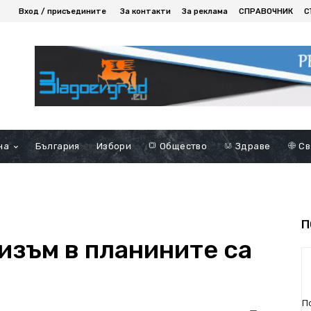
Вход / присъедините
За контакти
За реклама
СПРАВОЧНИК
С
на
България
Избори
Общество
Здраве
Св
П
изъм в планините са
П