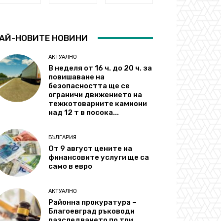
АЙ-НОВИТЕ НОВИНИ
АКТУАЛНО
В неделя от 16 ч. до 20 ч. за
повишаване на
безопасността ще се
ограничи движението на
тежкотоварните камиони
над 12 т в посока...
БЪЛГАРИЯ
От 9 август цените на
финансовите услуги ще са
само в евро
АКТУАЛНО
Районна прокуратура –
Благоевград ръководи
разследването по три