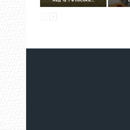
над 12 т в посока...