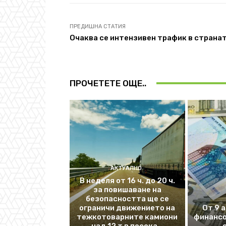
ПРЕДИШНА СТАТИЯ
Очаква се интензивен трафик в страна
ПРОЧЕТЕТЕ ОЩЕ..
АКТУАЛНО
В неделя от 16 ч. до 20 ч.
за повишаване на
безопасността ще се
ограничи движението на
От 9 
тежкотоварните камиони
финансо