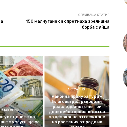
СЛЕДВАЩА СТАТИЯ
та
150 малчугани си спретнаха зрелищна
борба с яйца
АКТУАЛНО
Районна прокуратура –
Благоевград ръководи
разследването по три
БЪЛГАРИЯ
досъдебни производства
август цените на
за незаконно отглеждане
вите услуги ще са
на растения от рода на