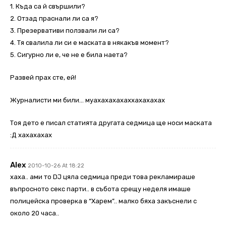
1. Къда са й свършили?
2. Отзад праснали ли са я?
3. Презервативи ползвали ли са?
4. Тя свалила ли си е маската в някакъв момент?
5. Сигурно ли е, че не е била наета?
Развей прах сте, ей!
Журналисти ми били… муахахахахаххахахахах
Тоя дето е писал статията другата седмица ще носи маската
:Д хахахахах
Alex
2010-10-26 At 18:22
хаха.. ами то DJ цяла седмица преди това рекламираше
въпросното секс парти.. в събота срещу неделя имаше
полицейска проверка в “Харем”.. малко бяха закъснели с
около 20 часа..