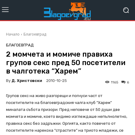
Начало
Благоевград
БЛАГОЕВГРАД
2 момчета и момиче правиха
групов секс пред 50 посетители
в чалготека “Харем”
By
Д. Христовски
2010-10-25
1165
6
Групов секс на живо разгорещи и погнуси част от
посетителите на благоевградския чалга клуб “Харем”
миналата събота призори. Пред неповече от 50 души две
момчета и момиче, което видимо изглеждаше непълнолетно,
правиха секс без задръжки. Оргията, както повечето от
посетителите нарекоха “страстите” на триото младежи, се