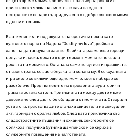
същото време момиче, облечено в къса черна рокля и с
ориенталска маска на лицето, се качи на едно от
централните сепарета, придружено от добре сложено момче
с дънки и тениска.
В затъмнен кът и под звуците на еротични песни като
култовото парче на Мадона “Justify my love” двойката
започна да танцува страстно. Двойката разменяше горещи
целувки и ласки, докато в един момент момчето не свали
роклята на момичето. Останала само по сутиен и прашки, тя,
от своя страна, се зае с блузката и колана му. В сексуалната
игра смело се включи още едно момче, което набързо се
разсъблече. Пред погледите на втрещената аудитория и
тримата останаха голи. Притиснатата между двете мъже
девойка не след дълго бе обладана от момчетата. Отворили
уста и очи, присъстващите станаха свидетели на сексуален
акт, гарниран с орална любов. След като приключиха със
сладострастните пъшкания и охкания, сексгероите се
облякоха, получиха бутилка шампанско и се скриха в
служебните помещения на чалготеката.