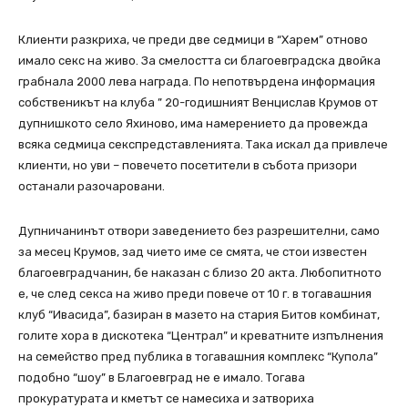
Клиенти разкриха, че преди две седмици в “Харем” отново
имало секс на живо. За смелостта си благоевградска двойка
грабнала 2000 лева награда. По непотвърдена информация
собственикът на клуба ” 20-годишният Венцислав Крумов от
дупнишкото село Яхиново, има намерението да провежда
всяка седмица секспредставленията. Така искал да привлече
клиенти, но уви – повечето посетители в събота призори
останали разочаровани.
Дупничанинът отвори заведението без разрешителни, само
за месец Крумов, зад чието име се смята, че стои известен
благоевградчанин, бе наказан с близо 20 акта. Любопитното
е, че след секса на живо преди повече от 10 г. в тогавашния
клуб “Ивасида”, базиран в мазето на стария Битов комбинат,
голите хора в дискотека “Централ” и креватните изпълнения
на семейство пред публика в тогавашния комплекс “Купола”
подобно “шоу” в Благоевград не е имало. Тогава
прокуратурата и кметът се намесиха и затвориха