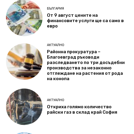
БЪЛГАРИЯ
От 9 август цените на
финансовите услуги ще са само в
евро
АКТУАЛНО
Районна прокуратура –
Благоевград ръководи
разследването по три досъдебни
производства за незаконно
отглеждане на растения от рода
на конопа
АКТУАЛНО
Откриха голямо количество
райски газ в склад край София