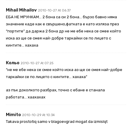
Mihail Mihailov
2010-10-27 At 06:37
ЕБА НЕ МРУНКАМ… 2 бона са си 2 бона… бързо бавно няма
значение каде как е свършено,фатката е като изляза през
“портите” да даржа 2 бона др не ме ебе нека се смее който
иска аз ще се смея най-добре таркайки се по лицето с
кинтите… хахаха
Кольо
2010-10-27 At 07:25
“не ме ебе нека се смее който иска аз ще се смея най-добре
таркайки се по лицето с кинтите… хахаха”
аз пък доколкото разбрах, точно с ебане е станала
работата… хаахахах
Mimito
2010-10-29 At 10:34
Takava prostotiq samo v blagoevgrad mogat da izmislqt