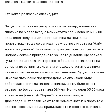
разигра в малките часове на нощта.
Ето какво разказаха очевидците:
За да присъстват на разврата в петък вечер, момчетата
платиха по 5 лева вход, а момичетата ” по 2 лева. Към 02:00
часа след полунощ диджеят започна да приканва
присъстващите да се запишат за участие в играта за “Най-
еротична двойка”. Тази, която първа разгорещи страстите и
направи секс на пригоденото за целта диванче, ще спечели
“уникална награда”. Интересното беше, че от началото на
вечерта до сутринта охраната следеше стриктно да няма
снимки с фотоапарати и мобилни телефони. Аудиторията на
няколко пъти беше предупредена, че ако някой бъде
забелязан в опит да направи снимка, ще му бъде отнет
съответно фотоапаратът или GSM-ът. Малко след 03:00 часа
вратите на фолкклуб “Харем” бяха заключени, а
дисководещият обяви, че от този момент нататък партито е
частно – всеки може да прави, каквото и с когото си иска. В